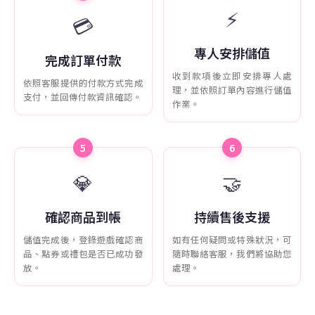
⚡
💳
專人安排儲值
完成訂單付款
收到款項後立即安排專人處
依照客服提供的付款方式完成
理，並依照訂單內容進行儲值
支付，並回傳付款資訊確認。
作業。
5
6
💎
🤝
確認商品到帳
持續售後支援
儲值完成後，登錄遊戲確認商
如有任何疑問或特殊狀況，可
品、點券或禮包是否已成功發
隨時聯絡客服，我們將協助您
放。
處理。