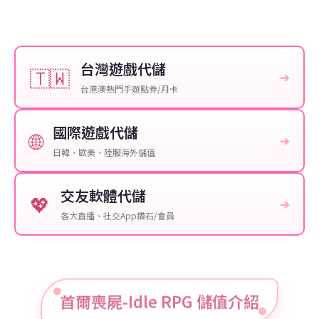
台灣遊戲代儲
🇹🇼
➔
台港澳熱門手遊點券/月卡
國際遊戲代儲
🌐
➔
日韓、歐美、陸服海外儲值
交友軟體代儲
💖
➔
各大直播、社交App鑽石/會員
首爾喪屍-Idle RPG 儲值介紹