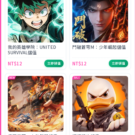
我的英雄學院：UNITED
鬥破蒼穹M：少年崛起儲值
SURVIVAL儲值
NT$12
NT$12
立即儲值
立即儲值
NEW
SALE