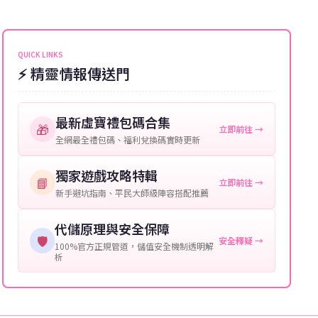
能會稍微延遲，客服均會全程跟進。如超過預估時間，
伺服器：您所使用的遊戲伺服器名稱。
可直接聯絡客服查詢訂單進度。
角色名稱：您遊戲中的角色名稱。
QUICK LINKS
⚡ 精靈情報傳送門
等級：角色的當前等級。
購買截圖：所購買商品的截圖以作確認。
最新虛寶禮包碼合集
🎁
立即前往 →
提供這些信息能幫助我們更快地處理您的代儲需求，確
全網最全禮包碼、福利兌換碼實時更新
保您盡享遊戲樂趣！
獨家遊戲攻略特輯
📘
立即前往 →
新手避坑指南、平民大師級陣容搭配推薦
代儲原理與安全保障
🛡️
安全釋疑 →
100%官方正規管道，儲值安全機制透明解
析