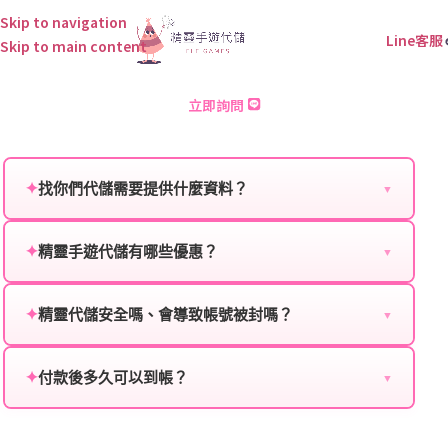
Skip to navigation
Line客服
Skip to main content
首爾喪屍-Idle RPG 儲值
立即詢問
✦
找你們代儲需要提供什麼資料？
▼
為確保順利完成代儲值，請將以下資料提供給我們的客
服：
✦
精靈手遊代儲有哪些優惠？
▼
我們不定期推出首儲優惠、會員折扣、VIP回饋、滿額
遊戲名稱：您所玩的遊戲名稱。
贈送、大額儲值優惠及節日限定活動，儲值最低6折
✦
精靈代儲安全嗎、會導致帳號被封嗎？
▼
登入方式：您的遊戲登入方式（如Facebook、Google
起，讓玩家隨時都能享有優惠價格。
絕對安全，不會封號。我們採用正規儲值方式完成訂
等）。
單，不使用外掛程式、非法點數或異常儲值管道。您獲
✦
付款後多久可以到帳？
▼
遊戲帳號：您的遊戲帳號或ID。
得的遊戲商品與官方購買的內容相同，可以安心使用。
一般情況下，訂單會在付款成功後的10到15分鐘內處理
遊戲密碼：若需要，請提供遊戲密碼。
完畢。若遇到遊戲官方伺服器維護或熱門活動爆單，可