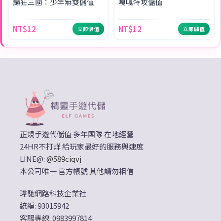
癲狂三國：少年無雙儲值
嘎嘎特攻儲值
NT$12
NT$12
立即儲值
立即儲值
正規手遊代儲值 多年團隊 在地經營
24HR不打烊 給玩家最好的服務與速度
LINE@:
@589ciqvj
本公司唯一 官方帳號 其他請勿相信
瑋馳網路科技企業社
統編: 93015942
客服專線: 0983997814