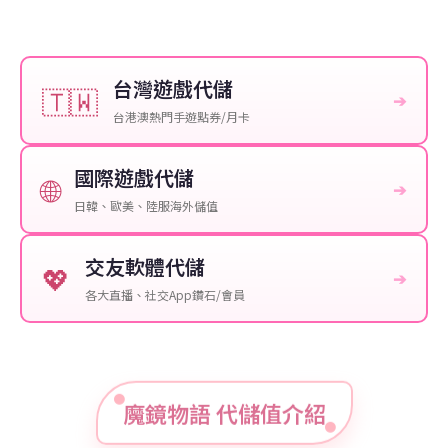
台灣遊戲代儲
🇹🇼
➔
台港澳熱門手遊點券/月卡
國際遊戲代儲
🌐
➔
日韓、歐美、陸服海外儲值
交友軟體代儲
💖
➔
各大直播、社交App鑽石/會員
魔鏡物語 代儲值介紹