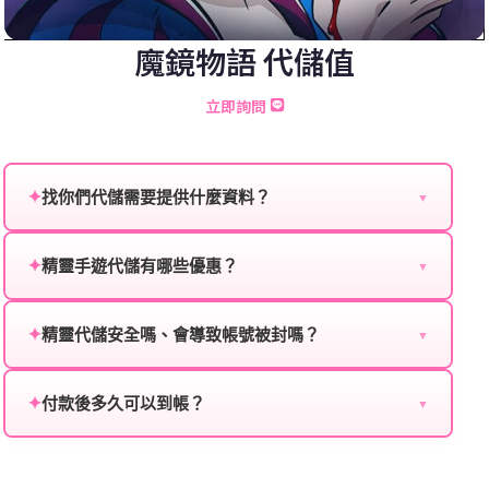
魔鏡物語 代儲值
立即詢問
✦
找你們代儲需要提供什麼資料？
▼
為確保順利完成代儲值，請將以下資料提供給我們的客
服：
✦
精靈手遊代儲有哪些優惠？
▼
我們不定期推出首儲優惠、會員折扣、VIP回饋、滿額
遊戲名稱：您所玩的遊戲名稱。
贈送、大額儲值優惠及節日限定活動，儲值最低6折
✦
精靈代儲安全嗎、會導致帳號被封嗎？
▼
登入方式：您的遊戲登入方式（如Facebook、Google
起，讓玩家隨時都能享有優惠價格。
絕對安全，不會封號。我們採用正規儲值方式完成訂
等）。
單，不使用外掛程式、非法點數或異常儲值管道。您獲
✦
付款後多久可以到帳？
▼
遊戲帳號：您的遊戲帳號或ID。
得的遊戲商品與官方購買的內容相同，可以安心使用。
一般情況下，訂單會在付款成功後的10到15分鐘內處理
遊戲密碼：若需要，請提供遊戲密碼。
完畢。若遇到遊戲官方伺服器維護或熱門活動爆單，可