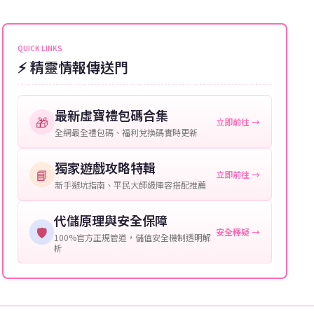
能會稍微延遲，客服均會全程跟進。如超過預估時間，
伺服器：您所使用的遊戲伺服器名稱。
可直接聯絡客服查詢訂單進度。
角色名稱：您遊戲中的角色名稱。
QUICK LINKS
⚡ 精靈情報傳送門
等級：角色的當前等級。
購買截圖：所購買商品的截圖以作確認。
最新虛寶禮包碼合集
🎁
立即前往 →
提供這些信息能幫助我們更快地處理您的代儲需求，確
全網最全禮包碼、福利兌換碼實時更新
保您盡享遊戲樂趣！
獨家遊戲攻略特輯
📘
立即前往 →
新手避坑指南、平民大師級陣容搭配推薦
代儲原理與安全保障
🛡️
安全釋疑 →
100%官方正規管道，儲值安全機制透明解
析