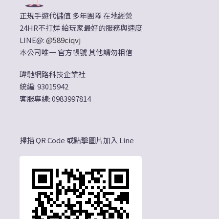
正規手遊代儲值 多年團隊 在地經營
24HR不打烊 給玩家最好的服務與速度
LINE@:
@589ciqvj
本公司唯一 官方帳號 其他請勿相信
瑋馳網路科技企業社
統編: 93015942
客服專線: 0983997814
掃描 QR Code 或點擊圖片加入 Line