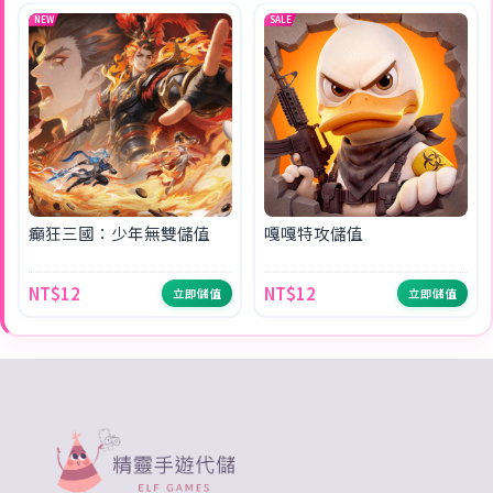
NEW
SALE
癲狂三國：少年無雙儲值
嘎嘎特攻儲值
NT$12
NT$12
立即儲值
立即儲值