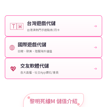
台灣遊戲代儲
🇹🇼
➔
台港澳熱門手遊點券/月卡
國際遊戲代儲
🌐
➔
日韓、歐美、陸服海外儲值
交友軟體代儲
💖
➔
各大直播、社交App鑽石/會員
黎明死缐M 儲值介紹