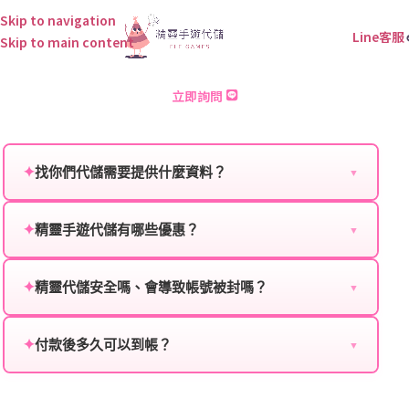
Skip to navigation
Line客服
Skip to main content
黎明死缐M 儲值
立即詢問
✦
找你們代儲需要提供什麼資料？
▼
為確保順利完成代儲值，請將以下資料提供給我們的客
服：
✦
精靈手遊代儲有哪些優惠？
▼
我們不定期推出首儲優惠、會員折扣、VIP回饋、滿額
遊戲名稱：您所玩的遊戲名稱。
贈送、大額儲值優惠及節日限定活動，儲值最低6折
✦
精靈代儲安全嗎、會導致帳號被封嗎？
▼
登入方式：您的遊戲登入方式（如Facebook、Google
起，讓玩家隨時都能享有優惠價格。
絕對安全，不會封號。我們採用正規儲值方式完成訂
等）。
單，不使用外掛程式、非法點數或異常儲值管道。您獲
✦
付款後多久可以到帳？
▼
遊戲帳號：您的遊戲帳號或ID。
得的遊戲商品與官方購買的內容相同，可以安心使用。
一般情況下，訂單會在付款成功後的10到15分鐘內處理
遊戲密碼：若需要，請提供遊戲密碼。
完畢。若遇到遊戲官方伺服器維護或熱門活動爆單，可