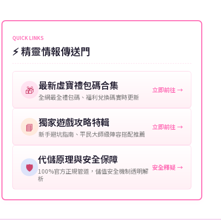
能會稍微延遲，客服均會全程跟進。如超過預估時間，
伺服器：您所使用的遊戲伺服器名稱。
可直接聯絡客服查詢訂單進度。
角色名稱：您遊戲中的角色名稱。
QUICK LINKS
⚡ 精靈情報傳送門
等級：角色的當前等級。
購買截圖：所購買商品的截圖以作確認。
最新虛寶禮包碼合集
🎁
立即前往 →
提供這些信息能幫助我們更快地處理您的代儲需求，確
全網最全禮包碼、福利兌換碼實時更新
保您盡享遊戲樂趣！
獨家遊戲攻略特輯
📘
立即前往 →
新手避坑指南、平民大師級陣容搭配推薦
代儲原理與安全保障
🛡️
安全釋疑 →
100%官方正規管道，儲值安全機制透明解
析