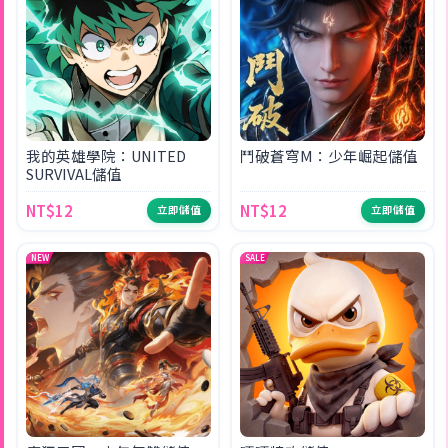
我的英雄學院：UNITED
鬥破蒼穹M：少年崛起儲值
SURVIVAL儲值
NT$12
NT$12
立即儲值
立即儲值
NEW
SALE