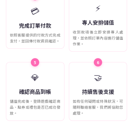
⚡
💳
專人安排儲值
完成訂單付款
收到款項後立即安排專人處
依照客服提供的付款方式完成
理，並依照訂單內容進行儲值
支付，並回傳付款資訊確認。
作業。
5
6
💎
🤝
確認商品到帳
持續售後支援
儲值完成後，登錄遊戲確認商
如有任何疑問或特殊狀況，可
品、點券或禮包是否已成功發
隨時聯絡客服，我們將協助您
放。
處理。