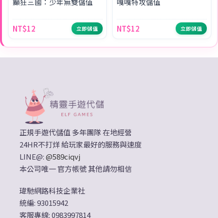
癲狂三國：少年無雙儲值
嘎嘎特攻儲值
NT$12
NT$12
立即儲值
立即儲值
正規手遊代儲值 多年團隊 在地經營
24HR不打烊 給玩家最好的服務與速度
LINE@:
@589ciqvj
本公司唯一 官方帳號 其他請勿相信
瑋馳網路科技企業社
統編: 93015942
客服專線: 0983997814