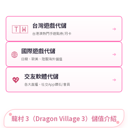
台灣遊戲代儲
🇹🇼
➔
台港澳熱門手遊點券/月卡
國際遊戲代儲
🌐
➔
日韓、歐美、陸服海外儲值
交友軟體代儲
💖
➔
各大直播、社交App鑽石/會員
龍村 3（Dragon Village 3）儲值介紹