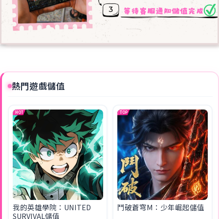
熱門遊戲儲值
HOT
TOP
我的英雄學院：UNITED
鬥破蒼穹M：少年崛起儲值
SURVIVAL儲值