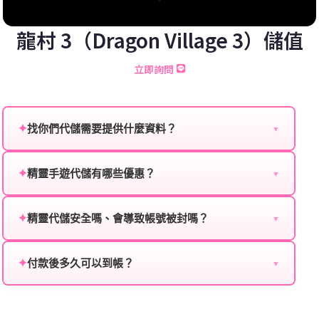
龍村 3（Dragon Village 3）儲值
立即詢問
✦
找你們代儲需要提供什麼資料？
▼
為確保順利完成代儲值，請將以下資料提供給我們的客
服：
✦
精靈手遊代儲有哪些優惠？
▼
我們不定期推出首儲優惠、會員折扣、VIP回饋、滿額
遊戲名稱：您所玩的遊戲名稱。
贈送、大額儲值優惠及節日限定活動，儲值最低6折
✦
精靈代儲安全嗎、會導致帳號被封嗎？
▼
登入方式：您的遊戲登入方式（如Facebook、Google
起，讓玩家隨時都能享有優惠價格。
絕對安全，不會封號。我們採用正規儲值方式完成訂
等）。
單，不使用外掛程式、非法點數或異常儲值管道。您獲
✦
付款後多久可以到帳？
▼
遊戲帳號：您的遊戲帳號或ID。
得的遊戲商品與官方購買的內容相同，可以安心使用。
一般情況下，訂單會在付款成功後的10到15分鐘內處理
遊戲密碼：若需要，請提供遊戲密碼。
完畢。若遇到遊戲官方伺服器維護或熱門活動爆單，可