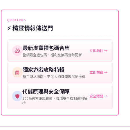
能會稍微延遲，客服均會全程跟進。如超過預估時間，
伺服器：您所使用的遊戲伺服器名稱。
可直接聯絡客服查詢訂單進度。
角色名稱：您遊戲中的角色名稱。
QUICK LINKS
⚡ 精靈情報傳送門
等級：角色的當前等級。
購買截圖：所購買商品的截圖以作確認。
最新虛寶禮包碼合集
🎁
立即前往 →
提供這些信息能幫助我們更快地處理您的代儲需求，確
全網最全禮包碼、福利兌換碼實時更新
保您盡享遊戲樂趣！
獨家遊戲攻略特輯
📘
立即前往 →
新手避坑指南、平民大師級陣容搭配推薦
代儲原理與安全保障
🛡️
安全釋疑 →
100%官方正規管道，儲值安全機制透明解
析