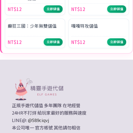
NT$12
NT$12
立即儲值
立即儲值
NEW
SALE
癲狂三國：少年無雙儲值
嘎嘎特攻儲值
NT$12
NT$12
立即儲值
立即儲值
正規手遊代儲值 多年團隊 在地經營
24HR不打烊 給玩家最好的服務與速度
LINE@:
@589ciqvj
本公司唯一 官方帳號 其他請勿相信