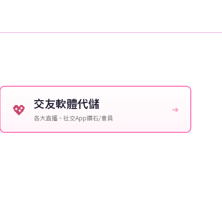
交友軟體代儲
💖
➔
各大直播、社交App鑽石/會員