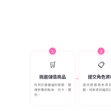
1
2
🛒
📋
挑選儲值商品
提交角色資
➔
找到您要儲值的遊戲，選
提供遊戲角色資
擇對應的點券、月卡、禮
服，核對資訊確認
包。