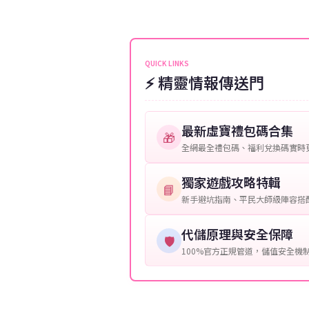
伺服器：您所使用的遊戲伺服器
維護或熱門活動爆單，可能會稍
接聯絡客服查詢訂單進度。
角色名稱：您遊戲中的角色名稱
等級：角色的當前等級。
QUICK LINKS
⚡ 精靈情報傳送門
購買截圖：所購買商品的截圖以
提供這些信息能幫助我們更快地
最新虛寶禮包碼合集
🎁
全網最全禮包碼、福利兌換碼實時
獨家遊戲攻略特輯
📘
新手避坑指南、平民大師級陣容搭
代儲原理與安全保障
🛡️
100%官方正規管道，儲值安全機