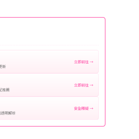
名稱。
微延遲，客服均會全程跟進。如超過預估時間，可直
。
作確認。
處理您的代儲需求，確保您盡享遊戲樂趣！
立即前往 →
更新
立即前往 →
配推薦
安全釋疑 →
制透明解析