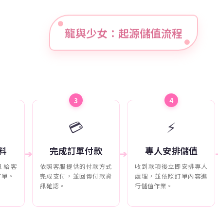
龍與少女：起源儲值流程
3
4
💳
⚡
料
完成訂單付款
專人安排儲值
➔
➔
訊給客
依照客服提供的付款方式
收到款項後立即安排專人
訂單。
完成支付，並回傳付款資
處理，並依照訂單內容進
訊確認。
行儲值作業。