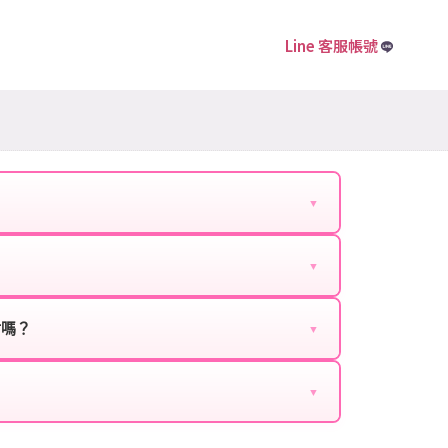
Line 客服帳號
▼
下資料提供給我們的客服：
▼
扣、VIP回饋、滿額贈送、大額儲值優惠及節日限定
ebook、Google等）。
時都能享有優惠價格。
封嗎？
▼
正規儲值方式完成訂單，不使用外掛程式、非法點數
商品與官方購買的內容相同，可以安心使用。
▼
密碼。
的10到15分鐘內處理完畢。若遇到遊戲官方伺服器