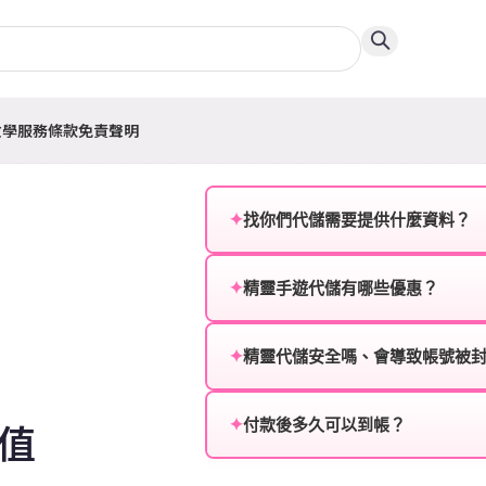
教學
服務條款
免責聲明
✦
找你們代儲需要提供什麼資料？
為確保順利完成代儲值，請將以
✦
精靈手遊代儲有哪些優惠？
遊戲名稱：您所玩的遊戲名稱。
我們不定期推出首儲優惠、會員折
登入方式：您的遊戲登入方式（如Fac
活動，儲值最低6折起，讓玩家隨
✦
精靈代儲安全嗎、會導致帳號被
遊戲帳號：您的遊戲帳號或ID。
絕對安全，不會封號。我們採用
值
或異常儲值管道。您獲得的遊戲
✦
付款後多久可以到帳？
遊戲密碼：若需要，請提供遊戲
一般情況下，訂單會在付款成功後