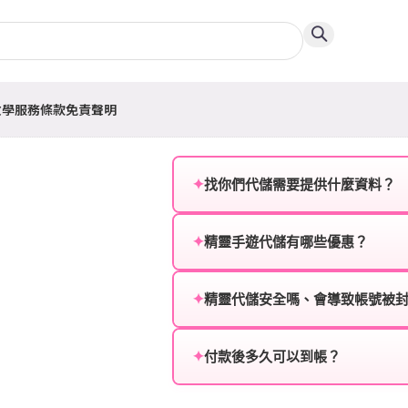
教學
服務條款
免責聲明
✦
找你們代儲需要提供什麼資料？
為確保順利完成代儲值，請將以
✦
精靈手遊代儲有哪些優惠？
遊戲名稱：您所玩的遊戲名稱。
我們不定期推出首儲優惠、會員折
登入方式：您的遊戲登入方式（如Fac
活動，儲值最低6折起，讓玩家隨
✦
精靈代儲安全嗎、會導致帳號被
遊戲帳號：您的遊戲帳號或ID。
絕對安全，不會封號。我們採用
或異常儲值管道。您獲得的遊戲
✦
付款後多久可以到帳？
遊戲密碼：若需要，請提供遊戲
一般情況下，訂單會在付款成功後