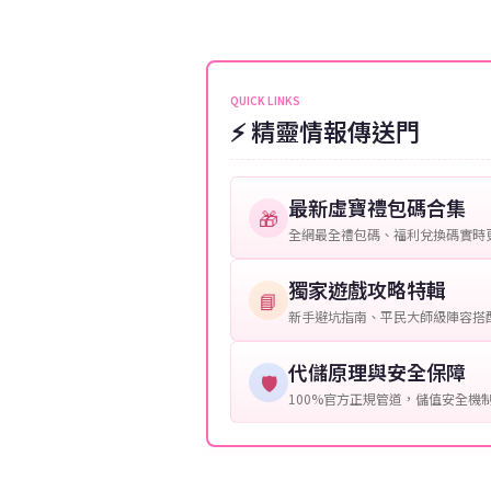
伺服器：您所使用的遊戲伺服器
維護或熱門活動爆單，可能會稍
接聯絡客服查詢訂單進度。
角色名稱：您遊戲中的角色名稱
等級：角色的當前等級。
QUICK LINKS
⚡ 精靈情報傳送門
購買截圖：所購買商品的截圖以
提供這些信息能幫助我們更快地
最新虛寶禮包碼合集
🎁
全網最全禮包碼、福利兌換碼實時
獨家遊戲攻略特輯
📘
新手避坑指南、平民大師級陣容搭
代儲原理與安全保障
🛡️
100%官方正規管道，儲值安全機