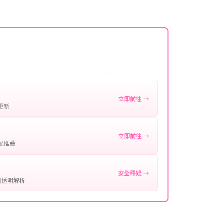
名稱。
微延遲，客服均會全程跟進。如超過預估時間，可直
。
作確認。
處理您的代儲需求，確保您盡享遊戲樂趣！
立即前往 →
更新
立即前往 →
配推薦
安全釋疑 →
制透明解析