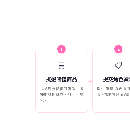
1
2
🛒
📋
挑選儲值商品
提交角色資
➔
找到您要儲值的遊戲，選
提供遊戲角色資
擇對應的點券、月卡、禮
服，核對資訊確認
包。