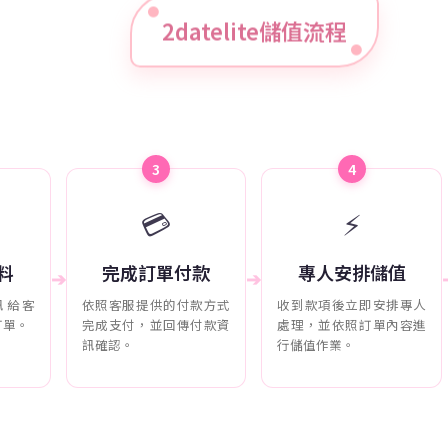
2datelite儲值流程
3
4
💳
⚡
料
完成訂單付款
專人安排儲值
➔
➔
訊給客
依照客服提供的付款方式
收到款項後立即安排專人
訂單。
完成支付，並回傳付款資
處理，並依照訂單內容進
訊確認。
行儲值作業。