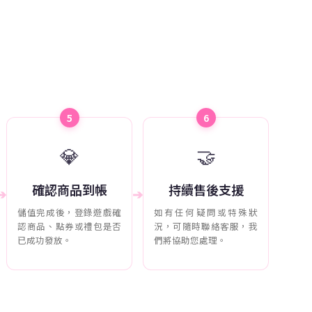
5
6
💎
🤝
確認商品到帳
持續售後支援
➔
➔
儲值完成後，登錄遊戲確
如有任何疑問或特殊狀
認商品、點券或禮包是否
況，可隨時聯絡客服，我
已成功發放。
們將協助您處理。