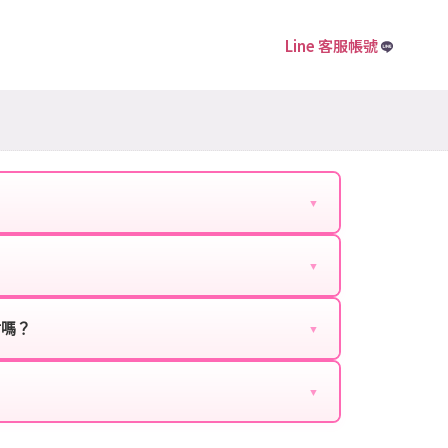
Line 客服帳號
▼
下資料提供給我們的客服：
▼
扣、VIP回饋、滿額贈送、大額儲值優惠及節日限定
ebook、Google等）。
時都能享有優惠價格。
封嗎？
▼
正規儲值方式完成訂單，不使用外掛程式、非法點數
商品與官方購買的內容相同，可以安心使用。
▼
密碼。
的10到15分鐘內處理完畢。若遇到遊戲官方伺服器