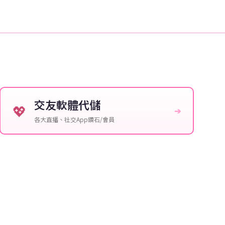
交友軟體代儲
💖
➔
各大直播、社交App鑽石/會員