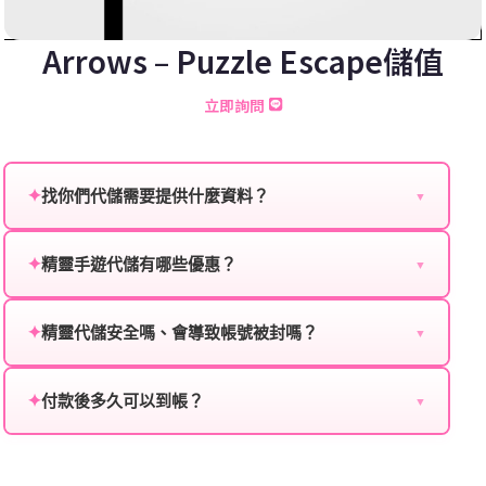
Arrows – Puzzle Escape儲值
立即詢問
✦
找你們代儲需要提供什麼資料？
▼
為確保順利完成代儲值，請將以下資料提供給我們的客
服：
✦
精靈手遊代儲有哪些優惠？
▼
我們不定期推出首儲優惠、會員折扣、VIP回饋、滿額
遊戲名稱：您所玩的遊戲名稱。
贈送、大額儲值優惠及節日限定活動，儲值最低6折
✦
精靈代儲安全嗎、會導致帳號被封嗎？
▼
登入方式：您的遊戲登入方式（如Facebook、Google
起，讓玩家隨時都能享有優惠價格。
絕對安全，不會封號。我們採用正規儲值方式完成訂
等）。
單，不使用外掛程式、非法點數或異常儲值管道。您獲
✦
付款後多久可以到帳？
▼
遊戲帳號：您的遊戲帳號或ID。
得的遊戲商品與官方購買的內容相同，可以安心使用。
一般情況下，訂單會在付款成功後的10到15分鐘內處理
遊戲密碼：若需要，請提供遊戲密碼。
完畢。若遇到遊戲官方伺服器維護或熱門活動爆單，可