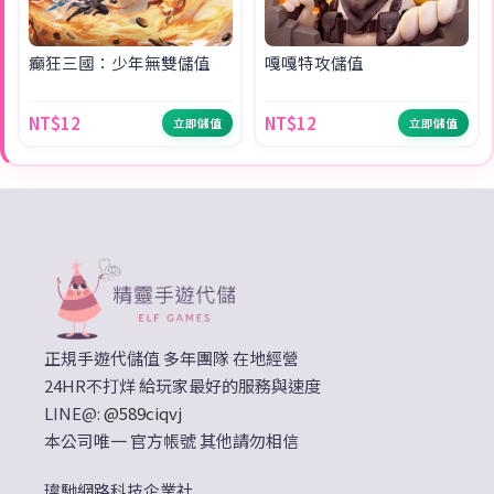
癲狂三國：少年無雙儲值
嘎嘎特攻儲值
NT$12
NT$12
立即儲值
立即儲值
正規手遊代儲值 多年團隊 在地經營
24HR不打烊 給玩家最好的服務與速度
LINE@:
@589ciqvj
本公司唯一 官方帳號 其他請勿相信
瑋馳網路科技企業社