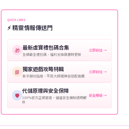
能會稍微延遲，客服均會全程跟進。如超過預估時間，
伺服器：您所使用的遊戲伺服器名稱。
可直接聯絡客服查詢訂單進度。
角色名稱：您遊戲中的角色名稱。
QUICK LINKS
⚡ 精靈情報傳送門
等級：角色的當前等級。
購買截圖：所購買商品的截圖以作確認。
最新虛寶禮包碼合集
🎁
立即前往 →
提供這些信息能幫助我們更快地處理您的代儲需求，確
全網最全禮包碼、福利兌換碼實時更新
保您盡享遊戲樂趣！
獨家遊戲攻略特輯
📘
立即前往 →
新手避坑指南、平民大師級陣容搭配推薦
代儲原理與安全保障
🛡️
安全釋疑 →
100%官方正規管道，儲值安全機制透明解
析