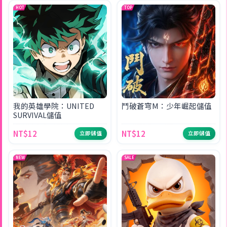
HOT
TOP
我的英雄學院：UNITED
鬥破蒼穹M：少年崛起儲值
SURVIVAL儲值
NT$12
NT$12
立即儲值
立即儲值
NEW
SALE