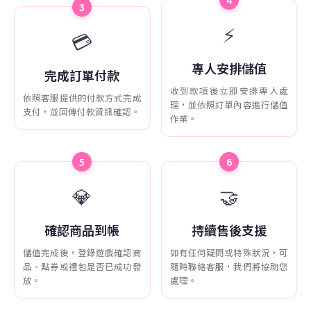
4
3
⚡
💳
專人安排儲值
完成訂單付款
收到款項後立即安排專人處
依照客服提供的付款方式完成
理，並依照訂單內容進行儲值
支付，並回傳付款資訊確認。
作業。
5
6
💎
🤝
確認商品到帳
持續售後支援
儲值完成後，登錄遊戲確認商
如有任何疑問或特殊狀況，可
品、點券或禮包是否已成功發
隨時聯絡客服，我們將協助您
放。
處理。