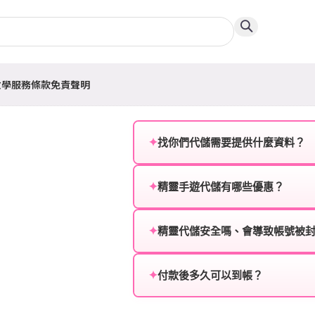
教學
服務條款
免責聲明
✦
找你們代儲需要提供什麼資料？
為確保順利完成代儲值，請將以
✦
精靈手遊代儲有哪些優惠？
遊戲名稱：您所玩的遊戲名稱。
我們不定期推出首儲優惠、會員折
登入方式：您的遊戲登入方式（如Fac
活動，儲值最低6折起，讓玩家隨
✦
精靈代儲安全嗎、會導致帳號被
遊戲帳號：您的遊戲帳號或ID。
絕對安全，不會封號。我們採用
或異常儲值管道。您獲得的遊戲
✦
付款後多久可以到帳？
遊戲密碼：若需要，請提供遊戲
一般情況下，訂單會在付款成功後