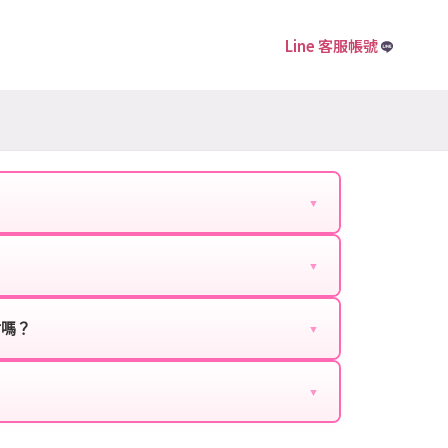
Line 客服帳號
▼
下資料提供給我們的客服：
▼
扣、VIP回饋、滿額贈送、大額儲值優惠及節日限定
ebook、Google等）。
時都能享有優惠價格。
封嗎？
▼
正規儲值方式完成訂單，不使用外掛程式、非法點數
商品與官方購買的內容相同，可以安心使用。
▼
密碼。
的10到15分鐘內處理完畢。若遇到遊戲官方伺服器