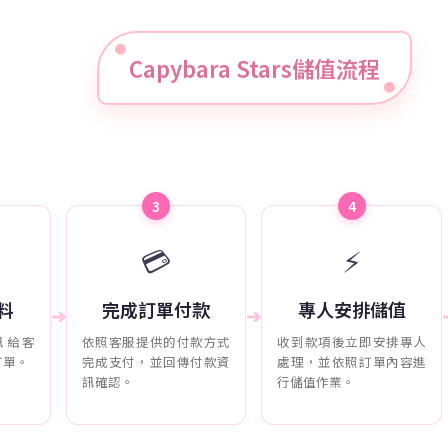
Capybara Stars儲值流程
3
4
💳
⚡
料
完成訂單付款
專人安排儲值
➔
➔
訊給客
依照客服提供的付款方式
收到款項後立即安排專人
訂單。
完成支付，並回傳付款資
處理，並依照訂單內容進
訊確認。
行儲值作業。