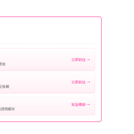
名稱。
微延遲，客服均會全程跟進。如超過預估時間，可直
。
作確認。
處理您的代儲需求，確保您盡享遊戲樂趣！
立即前往 →
更新
立即前往 →
配推薦
安全釋疑 →
制透明解析