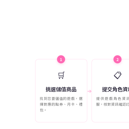
1
2
🛒
📋
挑選儲值商品
提交角色資
➔
找到您要儲值的遊戲，選
提供遊戲角色資
擇對應的點券、月卡、禮
服，核對資訊確認
包。