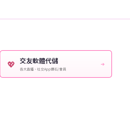
交友軟體代儲
💖
➔
各大直播、社交App鑽石/會員