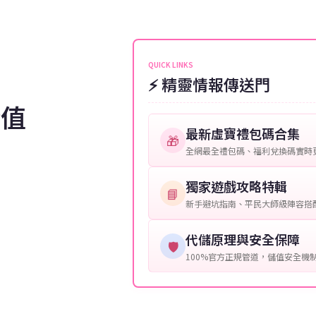
伺服器：您所使用的遊戲伺服器
維護或熱門活動爆單，可能會稍
接聯絡客服查詢訂單進度。
角色名稱：您遊戲中的角色名稱
等級：角色的當前等級。
QUICK LINKS
⚡ 精靈情報傳送門
購買截圖：所購買商品的截圖以
儲值
提供這些信息能幫助我們更快地
最新虛寶禮包碼合集
🎁
全網最全禮包碼、福利兌換碼實時
獨家遊戲攻略特輯
📘
新手避坑指南、平民大師級陣容搭
代儲原理與安全保障
🛡️
100%官方正規管道，儲值安全機