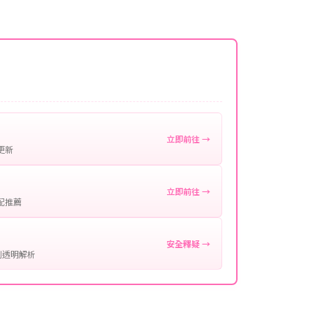
名稱。
微延遲，客服均會全程跟進。如超過預估時間，可直
。
作確認。
處理您的代儲需求，確保您盡享遊戲樂趣！
立即前往 →
更新
立即前往 →
配推薦
安全釋疑 →
制透明解析