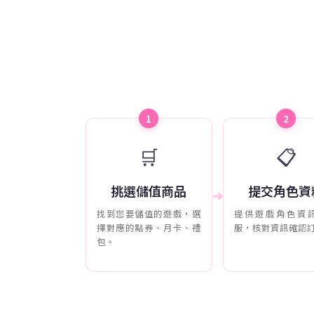
1
2
🛒
📋
挑選儲值商品
提交角色資
➔
找到您要儲值的遊戲，選
提供遊戲角色資
擇對應的點券、月卡、禮
服，核對資訊確認
包。