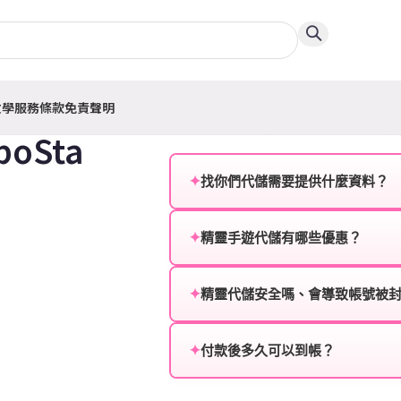
教學
服務條款
免責聲明
boSta
✦
找你們代儲需要提供什麼資料？
為確保順利完成代儲值，請將以
✦
精靈手遊代儲有哪些優惠？
遊戲名稱：您所玩的遊戲名稱。
我們不定期推出首儲優惠、會員折
登入方式：您的遊戲登入方式（如Fac
活動，儲值最低6折起，讓玩家隨
✦
精靈代儲安全嗎、會導致帳號被
遊戲帳號：您的遊戲帳號或ID。
絕對安全，不會封號。我們採用
或異常儲值管道。您獲得的遊戲
✦
付款後多久可以到帳？
遊戲密碼：若需要，請提供遊戲
一般情況下，訂單會在付款成功後