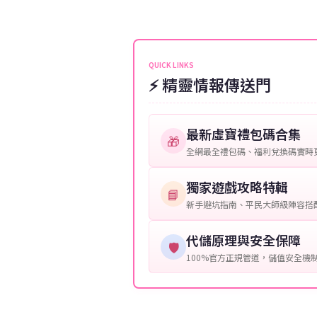
伺服器：您所使用的遊戲伺服器
維護或熱門活動爆單，可能會稍
接聯絡客服查詢訂單進度。
角色名稱：您遊戲中的角色名稱
等級：角色的當前等級。
QUICK LINKS
⚡ 精靈情報傳送門
購買截圖：所購買商品的截圖以
提供這些信息能幫助我們更快地
最新虛寶禮包碼合集
🎁
全網最全禮包碼、福利兌換碼實時
獨家遊戲攻略特輯
📘
新手避坑指南、平民大師級陣容搭
代儲原理與安全保障
🛡️
100%官方正規管道，儲值安全機