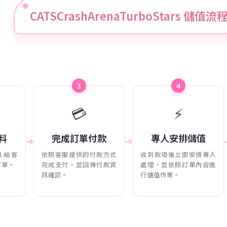
CATSCrashArenaTurboStars 儲值流
3
4
💳
⚡
料
完成訂單付款
專人安排儲值
➔
➔
訊給客
依照客服提供的付款方式
收到款項後立即安排專人
訂單。
完成支付，並回傳付款資
處理，並依照訂單內容進
訊確認。
行儲值作業。