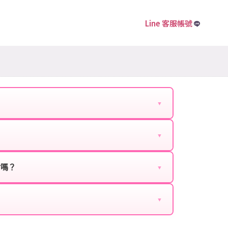
Line 客服帳號
▼
下資料提供給我們的客服：
▼
扣、VIP回饋、滿額贈送、大額儲值優惠及節日限定
ebook、Google等）。
時都能享有優惠價格。
封嗎？
▼
正規儲值方式完成訂單，不使用外掛程式、非法點數
商品與官方購買的內容相同，可以安心使用。
▼
密碼。
的10到15分鐘內處理完畢。若遇到遊戲官方伺服器