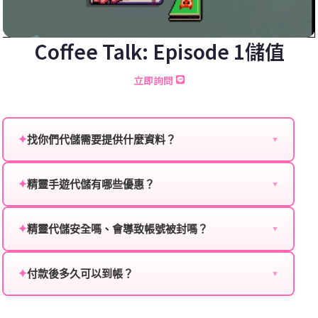
Coffee Talk: Episode 1儲值
立即詢問
✦
找你們代儲需要提供什麼資料？
▼
為確保順利完成代儲值，請將以下資料提供給我們的客
服：
✦
精靈手遊代儲有哪些優惠？
▼
我們不定期推出首儲優惠、會員折扣、VIP回饋、滿額
遊戲名稱：您所玩的遊戲名稱。
贈送、大額儲值優惠及節日限定活動，儲值最低6折
✦
精靈代儲安全嗎、會導致帳號被封嗎？
▼
登入方式：您的遊戲登入方式（如Facebook、Google
起，讓玩家隨時都能享有優惠價格。
絕對安全，不會封號。我們採用正規儲值方式完成訂
等）。
單，不使用外掛程式、非法點數或異常儲值管道。您獲
✦
付款後多久可以到帳？
▼
遊戲帳號：您的遊戲帳號或ID。
得的遊戲商品與官方購買的內容相同，可以安心使用。
一般情況下，訂單會在付款成功後的10到15分鐘內處理
遊戲密碼：若需要，請提供遊戲密碼。