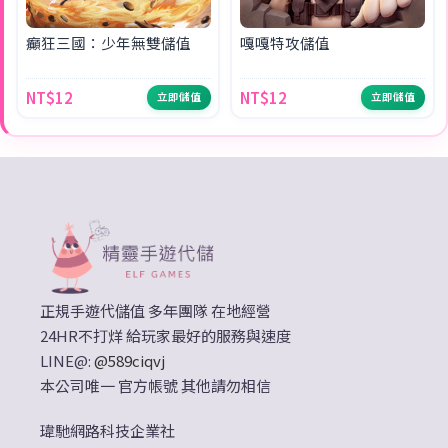
癲狂三國：少年無雙儲值
嘎嘎特攻儲值
NT$12
NT$12
立即儲值
立即儲值
正規手遊代儲值 多年團隊 在地經營
24HR不打烊 給玩家最好的服務與速度
LINE@:
@589ciqvj
本公司唯一 官方帳號 其他請勿相信
瑋馳網路科技企業社