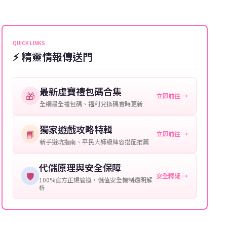
完畢。若遇到遊戲官方伺服器維護或熱門活動爆單，可
能會稍微延遲，客服均會全程跟進。如超過預估時間，
伺服器：您所使用的遊戲伺服器名稱。
可直接聯絡客服查詢訂單進度。
角色名稱：您遊戲中的角色名稱。
QUICK LINKS
⚡ 精靈情報傳送門
等級：角色的當前等級。
購買截圖：所購買商品的截圖以作確認。
最新虛寶禮包碼合集
🎁
立即前往 →
提供這些信息能幫助我們更快地處理您的代儲需求，確
全網最全禮包碼、福利兌換碼實時更新
保您盡享遊戲樂趣！
獨家遊戲攻略特輯
📘
立即前往 →
新手避坑指南、平民大師級陣容搭配推薦
代儲原理與安全保障
🛡️
安全釋疑 →
100%官方正規管道，儲值安全機制透明解
析