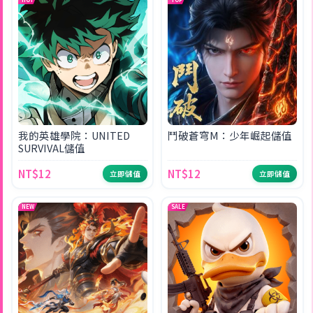
我的英雄學院：UNITED
鬥破蒼穹M：少年崛起儲值
SURVIVAL儲值
NT$12
NT$12
立即儲值
立即儲值
NEW
SALE