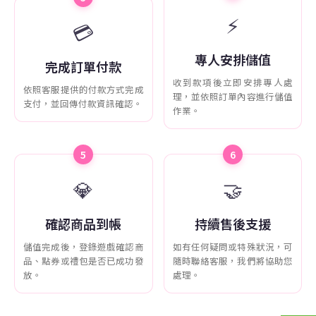
⚡
💳
專人安排儲值
完成訂單付款
收到款項後立即安排專人處
依照客服提供的付款方式完成
理，並依照訂單內容進行儲值
支付，並回傳付款資訊確認。
作業。
5
6
💎
🤝
確認商品到帳
持續售後支援
儲值完成後，登錄遊戲確認商
如有任何疑問或特殊狀況，可
品、點券或禮包是否已成功發
隨時聯絡客服，我們將協助您
放。
處理。