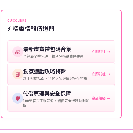
能會稍微延遲，客服均會全程跟進。如超過預估時間，
伺服器：您所使用的遊戲伺服器名稱。
可直接聯絡客服查詢訂單進度。
角色名稱：您遊戲中的角色名稱。
QUICK LINKS
⚡ 精靈情報傳送門
等級：角色的當前等級。
購買截圖：所購買商品的截圖以作確認。
最新虛寶禮包碼合集
🎁
立即前往 →
提供這些信息能幫助我們更快地處理您的代儲需求，確
全網最全禮包碼、福利兌換碼實時更新
保您盡享遊戲樂趣！
獨家遊戲攻略特輯
📘
立即前往 →
新手避坑指南、平民大師級陣容搭配推薦
代儲原理與安全保障
🛡️
安全釋疑 →
100%官方正規管道，儲值安全機制透明解
析