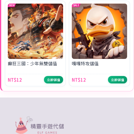
NEW
SALE
癲狂三國：少年無雙儲值
嘎嘎特攻儲值
NT$12
NT$12
立即儲值
立即儲值