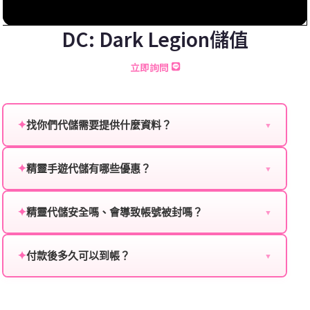
DC: Dark Legion儲值
立即詢問
✦
找你們代儲需要提供什麼資料？
▼
為確保順利完成代儲值，請將以下資料提供給我們的客
服：
✦
精靈手遊代儲有哪些優惠？
▼
我們不定期推出首儲優惠、會員折扣、VIP回饋、滿額
遊戲名稱：您所玩的遊戲名稱。
贈送、大額儲值優惠及節日限定活動，儲值最低6折
✦
精靈代儲安全嗎、會導致帳號被封嗎？
▼
登入方式：您的遊戲登入方式（如Facebook、Google
起，讓玩家隨時都能享有優惠價格。
絕對安全，不會封號。我們採用正規儲值方式完成訂
等）。
單，不使用外掛程式、非法點數或異常儲值管道。您獲
✦
付款後多久可以到帳？
▼
遊戲帳號：您的遊戲帳號或ID。
得的遊戲商品與官方購買的內容相同，可以安心使用。
一般情況下，訂單會在付款成功後的10到15分鐘內處理
遊戲密碼：若需要，請提供遊戲密碼。
完畢。若遇到遊戲官方伺服器維護或熱門活動爆單，可