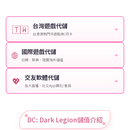
台灣遊戲代儲
🇹🇼
➔
台港澳熱門手遊點券/月卡
國際遊戲代儲
🌐
➔
日韓、歐美、陸服海外儲值
交友軟體代儲
💖
➔
各大直播、社交App鑽石/會員
DC: Dark Legion儲值介紹