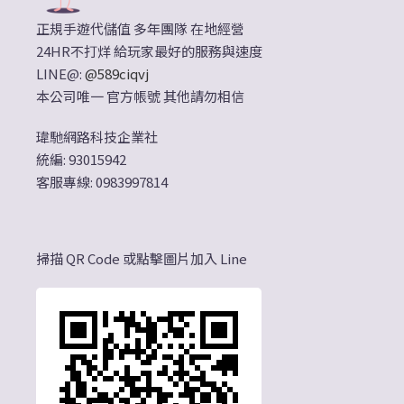
正規手遊代儲值 多年團隊 在地經營
24HR不打烊 給玩家最好的服務與速度
LINE@:
@589ciqvj
本公司唯一 官方帳號 其他請勿相信
瑋馳網路科技企業社
統編: 93015942
客服專線: 0983997814
掃描 QR Code 或點擊圖片加入 Line