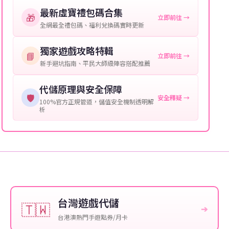
購買截圖：所購買商品的截圖以作確認。
最新虛寶禮包碼合集
🎁
立即前往 →
提供這些信息能幫助我們更快地處理您的代儲需求，確
全網最全禮包碼、福利兌換碼實時更新
保您盡享遊戲樂趣！
獨家遊戲攻略特輯
📘
立即前往 →
新手避坑指南、平民大師級陣容搭配推薦
代儲原理與安全保障
🛡️
安全釋疑 →
100%官方正規管道，儲值安全機制透明解
析
台灣遊戲代儲
🇹🇼
➔
台港澳熱門手遊點券/月卡