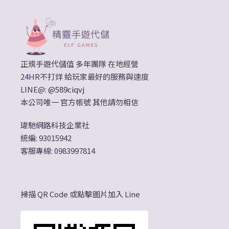
正規手遊代儲值 多年團隊 在地經營
24HR不打烊 給玩家最好的服務與速度
LINE@:
@589ciqvj
本公司唯一 官方帳號 其他請勿相信
瑋馳網路科技企業社
統編: 93015942
客服專線: 0983997814
掃描 QR Code 或點擊圖片加入 Line