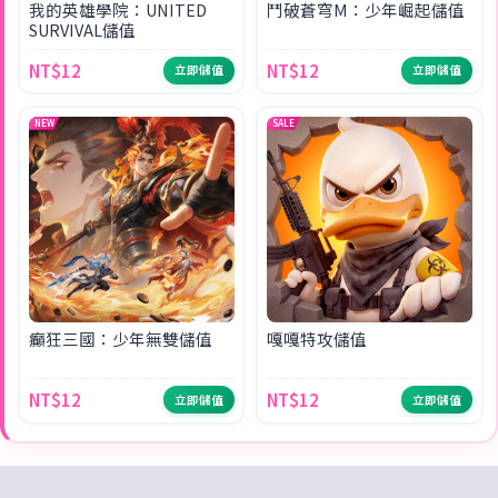
我的英雄學院：UNITED
鬥破蒼穹M：少年崛起儲值
SURVIVAL儲值
NT$12
NT$12
立即儲值
立即儲值
NEW
SALE
癲狂三國：少年無雙儲值
嘎嘎特攻儲值
NT$12
NT$12
立即儲值
立即儲值