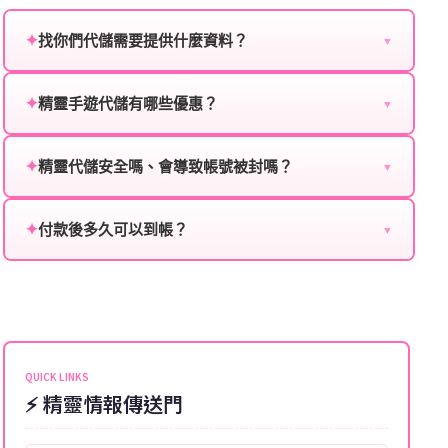
✦
找你們代儲需要提供什麼資料？
▼
為確保順利完成代儲值，請將以下資料提供給我們的客
服：
✦
精靈手遊代儲有哪些優惠？
▼
我們不定期推出首儲優惠、會員折扣、VIP回饋、滿額
遊戲名稱：您所玩的遊戲名稱。
贈送、大額儲值優惠及節日限定活動，儲值最低6折
✦
精靈代儲安全嗎、會導致帳號被封嗎？
▼
登入方式：您的遊戲登入方式（如Facebook、Google
起，讓玩家隨時都能享有優惠價格。
絕對安全，不會封號。我們採用正規儲值方式完成訂
等）。
單，不使用外掛程式、非法點數或異常儲值管道。您獲
✦
付款後多久可以到帳？
▼
遊戲帳號：您的遊戲帳號或ID。
得的遊戲商品與官方購買的內容相同，可以安心使用。
一般情況下，訂單會在付款成功後的10到15分鐘內處理
遊戲密碼：若需要，請提供遊戲密碼。
完畢。若遇到遊戲官方伺服器維護或熱門活動爆單，可
能會稍微延遲，客服均會全程跟進。如超過預估時間，
伺服器：您所使用的遊戲伺服器名稱。
可直接聯絡客服查詢訂單進度。
角色名稱：您遊戲中的角色名稱。
QUICK LINKS
⚡ 精靈情報傳送門
等級：角色的當前等級。