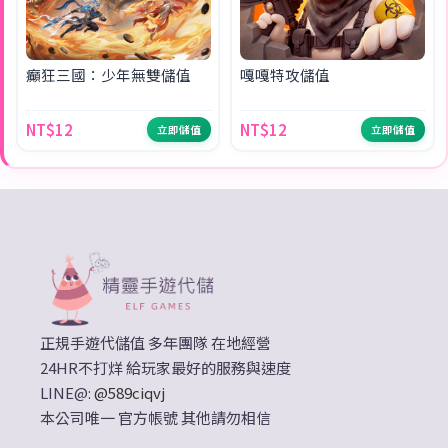
癲狂三國：少年無雙儲值
嘎嘎特攻儲值
NT$12
NT$12
立即儲值
立即儲值
正規手遊代儲值 多年團隊 在地經營
24HR不打烊 給玩家最好的服務與速度
LINE@:
@589ciqvj
本公司唯一 官方帳號 其他請勿相信