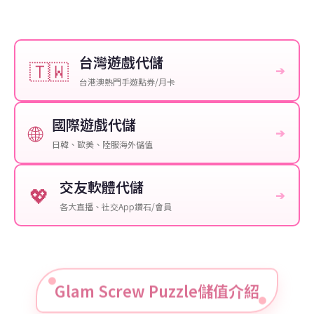
台灣遊戲代儲
🇹🇼
➔
台港澳熱門手遊點券/月卡
國際遊戲代儲
🌐
➔
日韓、歐美、陸服海外儲值
交友軟體代儲
💖
➔
各大直播、社交App鑽石/會員
Glam Screw Puzzle儲值介紹