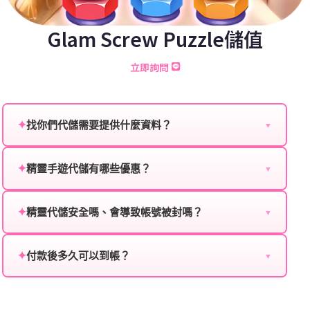
Glam Screw Puzzle儲值
立即詢問
✦
找你們代儲需要提供什麼資料？
▼
為確保順利完成代儲值，請將以下資料提供給我們的客
服：
✦
精靈手遊代儲有哪些優惠？
▼
我們不定期推出首儲優惠、會員折扣、VIP回饋、滿額
遊戲名稱：您所玩的遊戲名稱。
贈送、大額儲值優惠及節日限定活動，儲值最低6折
✦
精靈代儲安全嗎、會導致帳號被封嗎？
▼
登入方式：您的遊戲登入方式（如Facebook、Google
起，讓玩家隨時都能享有優惠價格。
絕對安全，不會封號。我們採用正規儲值方式完成訂
等）。
單，不使用外掛程式、非法點數或異常儲值管道。您獲
✦
付款後多久可以到帳？
▼
遊戲帳號：您的遊戲帳號或ID。
得的遊戲商品與官方購買的內容相同，可以安心使用。
一般情況下，訂單會在付款成功後的10到15分鐘內處理
遊戲密碼：若需要，請提供遊戲密碼。
完畢。若遇到遊戲官方伺服器維護或熱門活動爆單，可