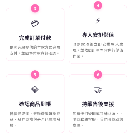
4
3
⚡
💳
專人安排儲值
完成訂單付款
收到款項後立即安排專人處
依照客服提供的付款方式完成
理，並依照訂單內容進行儲值
支付，並回傳付款資訊確認。
作業。
5
6
💎
🤝
確認商品到帳
持續售後支援
儲值完成後，登錄遊戲確認商
如有任何疑問或特殊狀況，可
品、點券或禮包是否已成功發
隨時聯絡客服，我們將協助您
放。
處理。