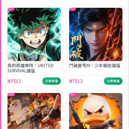
HOT
TOP
我的英雄學院：UNITED
鬥破蒼穹M：少年崛起儲值
SURVIVAL儲值
NT$12
NT$12
立即儲值
立即儲值
NEW
SALE