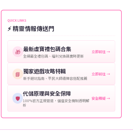
能會稍微延遲，客服均會全程跟進。如超過預估時間，
伺服器：您所使用的遊戲伺服器名稱。
可直接聯絡客服查詢訂單進度。
角色名稱：您遊戲中的角色名稱。
QUICK LINKS
⚡ 精靈情報傳送門
等級：角色的當前等級。
購買截圖：所購買商品的截圖以作確認。
最新虛寶禮包碼合集
🎁
立即前往 →
提供這些信息能幫助我們更快地處理您的代儲需求，確
全網最全禮包碼、福利兌換碼實時更新
保您盡享遊戲樂趣！
獨家遊戲攻略特輯
📘
立即前往 →
新手避坑指南、平民大師級陣容搭配推薦
代儲原理與安全保障
🛡️
安全釋疑 →
100%官方正規管道，儲值安全機制透明解
析