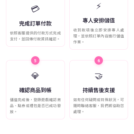
⚡
💳
專人安排儲值
完成訂單付款
收到款項後立即安排專人處
依照客服提供的付款方式完成
理，並依照訂單內容進行儲值
支付，並回傳付款資訊確認。
作業。
5
6
💎
🤝
確認商品到帳
持續售後支援
儲值完成後，登錄遊戲確認商
如有任何疑問或特殊狀況，可
品、點券或禮包是否已成功發
隨時聯絡客服，我們將協助您
放。
處理。