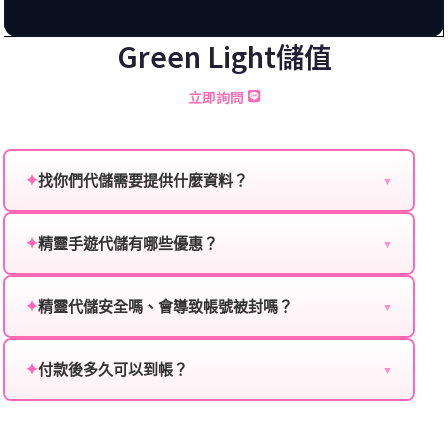
Green Light儲值
立即詢問
✦
找你們代儲需要提供什麼資料？
▼
為確保順利完成代儲值，請將以下資料提供給我們的客
服：
✦
精靈手遊代儲有哪些優惠？
▼
我們不定期推出首儲優惠、會員折扣、VIP回饋、滿額
遊戲名稱：您所玩的遊戲名稱。
贈送、大額儲值優惠及節日限定活動，儲值最低6折
✦
精靈代儲安全嗎、會導致帳號被封嗎？
▼
登入方式：您的遊戲登入方式（如Facebook、Google
起，讓玩家隨時都能享有優惠價格。
絕對安全，不會封號。我們採用正規儲值方式完成訂
等）。
單，不使用外掛程式、非法點數或異常儲值管道。您獲
✦
付款後多久可以到帳？
▼
遊戲帳號：您的遊戲帳號或ID。
得的遊戲商品與官方購買的內容相同，可以安心使用。
一般情況下，訂單會在付款成功後的10到15分鐘內處理
遊戲密碼：若需要，請提供遊戲密碼。
完畢。若遇到遊戲官方伺服器維護或熱門活動爆單，可