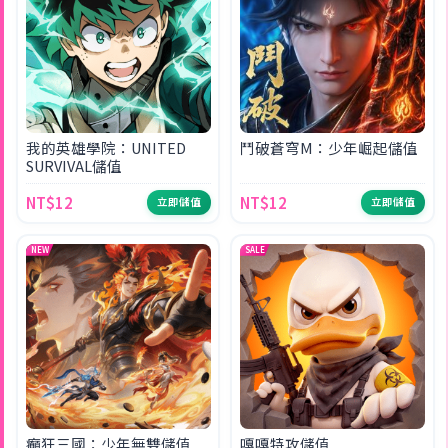
我的英雄學院：UNITED
鬥破蒼穹M：少年崛起儲值
SURVIVAL儲值
NT$12
NT$12
立即儲值
立即儲值
NEW
SALE
癲狂三國：少年無雙儲值
嘎嘎特攻儲值