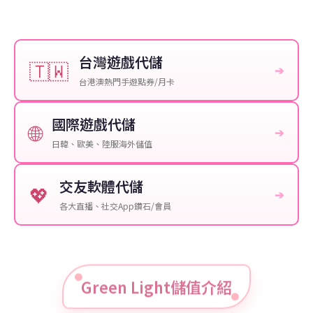
台灣遊戲代儲
🇹🇼
➔
台港澳熱門手遊點券/月卡
國際遊戲代儲
🌐
➔
日韓、歐美、陸服海外儲值
交友軟體代儲
💖
➔
各大直播、社交App鑽石/會員
Green Light儲值介紹