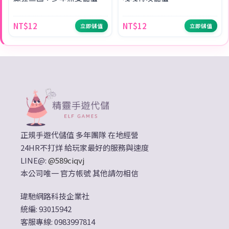
NT$12
NT$12
立即儲值
立即儲值
正規手遊代儲值 多年團隊 在地經營
24HR不打烊 給玩家最好的服務與速度
LINE@:
@589ciqvj
本公司唯一 官方帳號 其他請勿相信
瑋馳網路科技企業社
統編: 93015942
客服專線: 0983997814