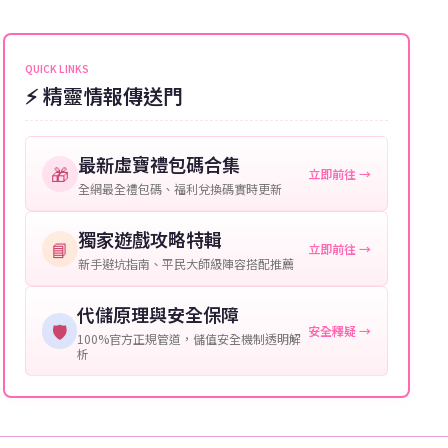
能會稍微延遲，客服均會全程跟進。如超過預估時間，
伺服器：您所使用的遊戲伺服器名稱。
可直接聯絡客服查詢訂單進度。
角色名稱：您遊戲中的角色名稱。
QUICK LINKS
⚡ 精靈情報傳送門
等級：角色的當前等級。
購買截圖：所購買商品的截圖以作確認。
最新虛寶禮包碼合集
🎁
立即前往 →
提供這些信息能幫助我們更快地處理您的代儲需求，確
全網最全禮包碼、福利兌換碼實時更新
保您盡享遊戲樂趣！
獨家遊戲攻略特輯
📘
立即前往 →
新手避坑指南、平民大師級陣容搭配推薦
代儲原理與安全保障
🛡️
安全釋疑 →
100%官方正規管道，儲值安全機制透明解
析