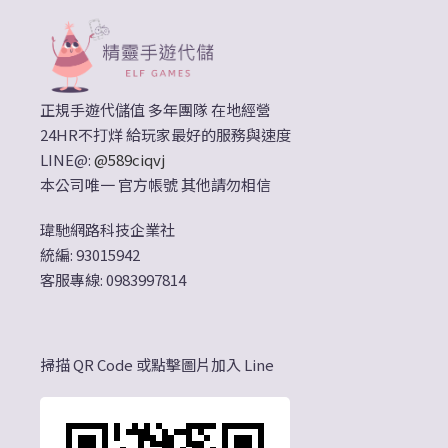
正規手遊代儲值 多年團隊 在地經營
24HR不打烊 給玩家最好的服務與速度
LINE@:
@589ciqvj
本公司唯一 官方帳號 其他請勿相信
瑋馳網路科技企業社
統編: 93015942
客服專線: 0983997814
掃描 QR Code 或點擊圖片加入 Line