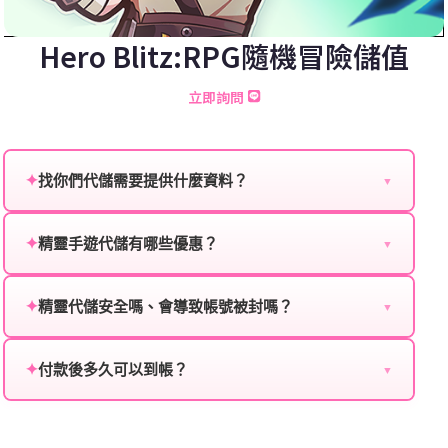
Hero Blitz:RPG隨機冒險儲值
立即詢問
✦
找你們代儲需要提供什麼資料？
▼
為確保順利完成代儲值，請將以下資料提供給我們的客
服：
✦
精靈手遊代儲有哪些優惠？
▼
我們不定期推出首儲優惠、會員折扣、VIP回饋、滿額
遊戲名稱：您所玩的遊戲名稱。
贈送、大額儲值優惠及節日限定活動，儲值最低6折
✦
精靈代儲安全嗎、會導致帳號被封嗎？
▼
登入方式：您的遊戲登入方式（如Facebook、Google
起，讓玩家隨時都能享有優惠價格。
絕對安全，不會封號。我們採用正規儲值方式完成訂
等）。
單，不使用外掛程式、非法點數或異常儲值管道。您獲
✦
付款後多久可以到帳？
▼
遊戲帳號：您的遊戲帳號或ID。
得的遊戲商品與官方購買的內容相同，可以安心使用。
一般情況下，訂單會在付款成功後的10到15分鐘內處理
遊戲密碼：若需要，請提供遊戲密碼。
完畢。若遇到遊戲官方伺服器維護或熱門活動爆單，可