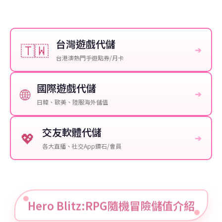
台灣遊戲代儲
🇹🇼
➔
台港澳熱門手遊點券/月卡
國際遊戲代儲
🌐
➔
日韓、歐美、陸服海外儲值
交友軟體代儲
💖
➔
各大直播、社交App鑽石/會員
Hero Blitz:RPG隨機冒險儲值介紹