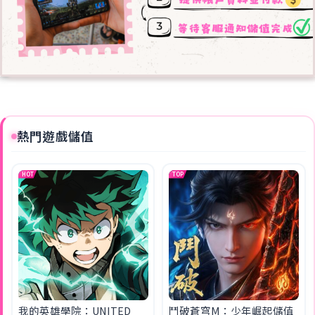
熱門遊戲儲值
HOT
TOP
我的英雄學院：UNITED
鬥破蒼穹M：少年崛起儲值