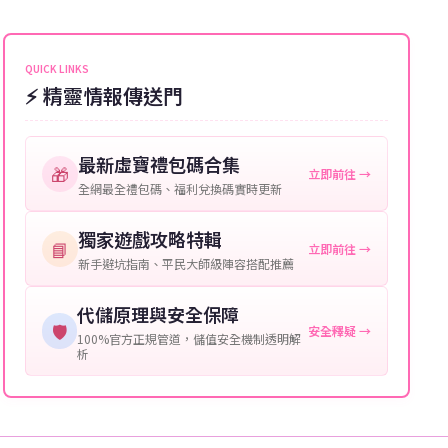
能會稍微延遲，客服均會全程跟進。如超過預估時間，
伺服器：您所使用的遊戲伺服器名稱。
可直接聯絡客服查詢訂單進度。
角色名稱：您遊戲中的角色名稱。
QUICK LINKS
⚡ 精靈情報傳送門
等級：角色的當前等級。
購買截圖：所購買商品的截圖以作確認。
最新虛寶禮包碼合集
🎁
立即前往 →
提供這些信息能幫助我們更快地處理您的代儲需求，確
全網最全禮包碼、福利兌換碼實時更新
保您盡享遊戲樂趣！
獨家遊戲攻略特輯
📘
立即前往 →
新手避坑指南、平民大師級陣容搭配推薦
代儲原理與安全保障
🛡️
安全釋疑 →
100%官方正規管道，儲值安全機制透明解
析