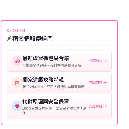
遊戲密碼：若需要，請提供遊戲密碼。
完畢。若遇到遊戲官方伺服器維護或熱門活動爆單，可
能會稍微延遲，客服均會全程跟進。如超過預估時間，
伺服器：您所使用的遊戲伺服器名稱。
可直接聯絡客服查詢訂單進度。
角色名稱：您遊戲中的角色名稱。
QUICK LINKS
⚡ 精靈情報傳送門
等級：角色的當前等級。
購買截圖：所購買商品的截圖以作確認。
最新虛寶禮包碼合集
🎁
立即前往 →
提供這些信息能幫助我們更快地處理您的代儲需求，確
全網最全禮包碼、福利兌換碼實時更新
保您盡享遊戲樂趣！
獨家遊戲攻略特輯
📘
立即前往 →
新手避坑指南、平民大師級陣容搭配推薦
代儲原理與安全保障
🛡️
安全釋疑 →
100%官方正規管道，儲值安全機制透明解
析