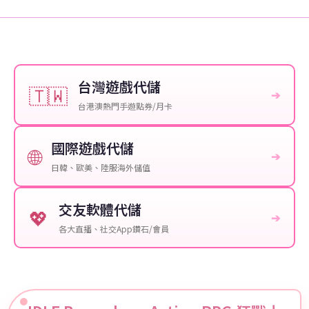
台灣遊戲代儲
🇹🇼
➔
台港澳熱門手遊點券/月卡
國際遊戲代儲
🌐
➔
日韓、歐美、陸服海外儲值
交友軟體代儲
💖
➔
各大直播、社交App鑽石/會員
IDLE Berserker : Action RPG 狂戰士