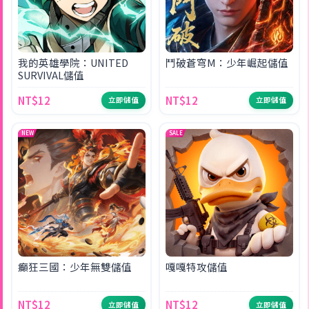
我的英雄學院：UNITED
鬥破蒼穹M：少年崛起儲值
SURVIVAL儲值
NT$12
NT$12
立即儲值
立即儲值
NEW
SALE
癲狂三國：少年無雙儲值
嘎嘎特攻儲值
NT$12
NT$12
立即儲值
立即儲值