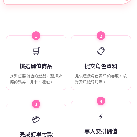
1
2
🛒
📋
挑選儲值商品
提交角色資料
找到您要儲值的遊戲，選擇對
提供遊戲角色資訊給客服，核
應的點券、月卡、禮包。
對資訊確認訂單。
4
3
⚡
💳
專人安排儲值
完成訂單付款