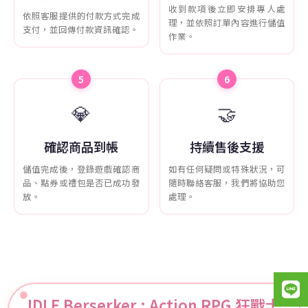
收到款項後立即安排專人處
依照客服提供的付款方式完成
理，並依照訂單內容進行儲值
支付，並回傳付款資訊確認。
作業。
5
6
💎
🤝
確認商品到帳
持續售後支援
儲值完成後，登錄遊戲確認商
如有任何疑問或特殊狀況，可
品、點券或禮包是否已成功發
隨時聯絡客服，我們將協助您
放。
處理。
IDLE Berserker : Action RPG 狂戰士