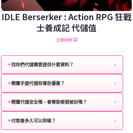
IDLE Berserker : Action RPG 狂戰
士養成記 代儲值
立即詢問
✦
找你們代儲需要提供什麼資料？
▼
為確保順利完成代儲值，請將以下資料提供給我們的客
服：
✦
精靈手遊代儲有哪些優惠？
▼
我們不定期推出首儲優惠、會員折扣、VIP回饋、滿額
遊戲名稱：您所玩的遊戲名稱。
贈送、大額儲值優惠及節日限定活動，儲值最低6折
✦
精靈代儲安全嗎、會導致帳號被封嗎？
▼
登入方式：您的遊戲登入方式（如Facebook、Google
起，讓玩家隨時都能享有優惠價格。
絕對安全，不會封號。我們採用正規儲值方式完成訂
等）。
單，不使用外掛程式、非法點數或異常儲值管道。您獲
✦
付款後多久可以到帳？
▼
遊戲帳號：您的遊戲帳號或ID。
得的遊戲商品與官方購買的內容相同，可以安心使用。
一般情況下，訂單會在付款成功後的10到15分鐘內處理