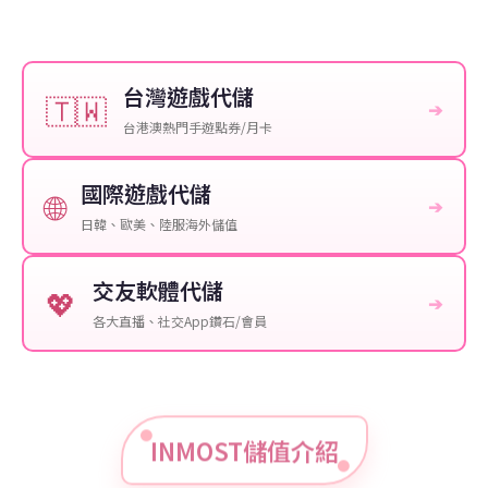
台灣遊戲代儲
🇹🇼
➔
台港澳熱門手遊點券/月卡
國際遊戲代儲
🌐
➔
日韓、歐美、陸服海外儲值
交友軟體代儲
💖
➔
各大直播、社交App鑽石/會員
INMOST儲值介紹