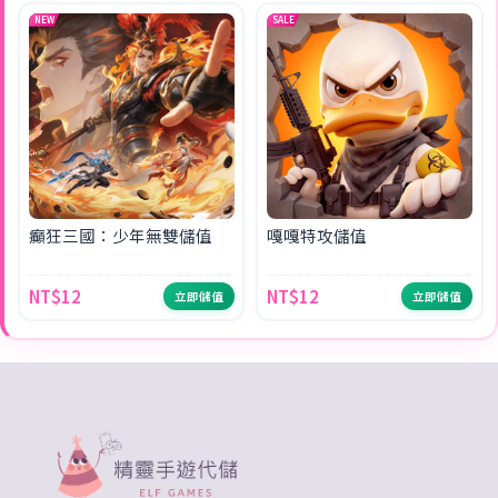
NEW
SALE
癲狂三國：少年無雙儲值
嘎嘎特攻儲值
NT$12
NT$12
立即儲值
立即儲值