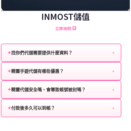
INMOST儲值
立即詢問
✦
找你們代儲需要提供什麼資料？
▼
為確保順利完成代儲值，請將以下資料提供給我們的客
服：
✦
精靈手遊代儲有哪些優惠？
▼
我們不定期推出首儲優惠、會員折扣、VIP回饋、滿額
遊戲名稱：您所玩的遊戲名稱。
贈送、大額儲值優惠及節日限定活動，儲值最低6折
✦
精靈代儲安全嗎、會導致帳號被封嗎？
▼
登入方式：您的遊戲登入方式（如Facebook、Google
起，讓玩家隨時都能享有優惠價格。
絕對安全，不會封號。我們採用正規儲值方式完成訂
等）。
單，不使用外掛程式、非法點數或異常儲值管道。您獲
✦
付款後多久可以到帳？
▼
遊戲帳號：您的遊戲帳號或ID。
得的遊戲商品與官方購買的內容相同，可以安心使用。
一般情況下，訂單會在付款成功後的10到15分鐘內處理
遊戲密碼：若需要，請提供遊戲密碼。
完畢。若遇到遊戲官方伺服器維護或熱門活動爆單，可