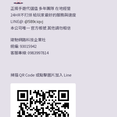
正規手遊代儲值 多年團隊 在地經營
24HR不打烊 給玩家最好的服務與速度
LINE@:
@589ciqvj
本公司唯一 官方帳號 其他請勿相信
瑋馳網路科技企業社
統編: 93015942
客服專線: 0983997814
掃描 QR Code 或點擊圖片加入 Line