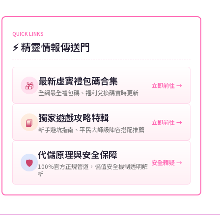
能會稍微延遲，客服均會全程跟進。如超過預估時間，
伺服器：您所使用的遊戲伺服器名稱。
可直接聯絡客服查詢訂單進度。
角色名稱：您遊戲中的角色名稱。
QUICK LINKS
⚡ 精靈情報傳送門
等級：角色的當前等級。
購買截圖：所購買商品的截圖以作確認。
最新虛寶禮包碼合集
🎁
立即前往 →
提供這些信息能幫助我們更快地處理您的代儲需求，確
全網最全禮包碼、福利兌換碼實時更新
保您盡享遊戲樂趣！
獨家遊戲攻略特輯
📘
立即前往 →
新手避坑指南、平民大師級陣容搭配推薦
代儲原理與安全保障
🛡️
安全釋疑 →
100%官方正規管道，儲值安全機制透明解
析