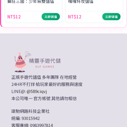
癲狂三國：少年無雙儲值
嘎嘎特攻儲值
NT$12
NT$12
立即儲值
立即儲值
正規手遊代儲值 多年團隊 在地經營
24HR不打烊 給玩家最好的服務與速度
LINE@:
@589ciqvj
本公司唯一 官方帳號 其他請勿相信
瑋馳網路科技企業社
統編: 93015942
客服專線: 0983997814