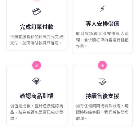
⚡
💳
專人安排儲值
完成訂單付款
收到款項後立即安排專人處
依照客服提供的付款方式完成
理，並依照訂單內容進行儲值
支付，並回傳付款資訊確認。
作業。
5
6
💎
🤝
確認商品到帳
持續售後支援
儲值完成後，登錄遊戲確認商
如有任何疑問或特殊狀況，可
品、點券或禮包是否已成功發
隨時聯絡客服，我們將協助您
放。
處理。