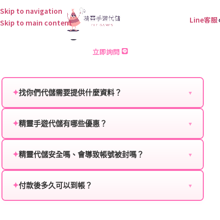
Skip to navigation
Line客服
Skip to main content
Knight’sRaid 儲值
立即詢問
✦
找你們代儲需要提供什麼資料？
▼
為確保順利完成代儲值，請將以下資料提供給我們的客
服：
✦
精靈手遊代儲有哪些優惠？
▼
我們不定期推出首儲優惠、會員折扣、VIP回饋、滿額
遊戲名稱：您所玩的遊戲名稱。
贈送、大額儲值優惠及節日限定活動，儲值最低6折
✦
精靈代儲安全嗎、會導致帳號被封嗎？
▼
登入方式：您的遊戲登入方式（如Facebook、Google
起，讓玩家隨時都能享有優惠價格。
絕對安全，不會封號。我們採用正規儲值方式完成訂
等）。
單，不使用外掛程式、非法點數或異常儲值管道。您獲
✦
付款後多久可以到帳？
▼
遊戲帳號：您的遊戲帳號或ID。
得的遊戲商品與官方購買的內容相同，可以安心使用。
一般情況下，訂單會在付款成功後的10到15分鐘內處理
遊戲密碼：若需要，請提供遊戲密碼。
完畢。若遇到遊戲官方伺服器維護或熱門活動爆單，可