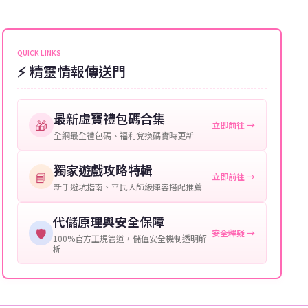
能會稍微延遲，客服均會全程跟進。如超過預估時間，
伺服器：您所使用的遊戲伺服器名稱。
可直接聯絡客服查詢訂單進度。
角色名稱：您遊戲中的角色名稱。
QUICK LINKS
⚡ 精靈情報傳送門
等級：角色的當前等級。
購買截圖：所購買商品的截圖以作確認。
最新虛寶禮包碼合集
🎁
立即前往 →
提供這些信息能幫助我們更快地處理您的代儲需求，確
全網最全禮包碼、福利兌換碼實時更新
保您盡享遊戲樂趣！
獨家遊戲攻略特輯
📘
立即前往 →
新手避坑指南、平民大師級陣容搭配推薦
代儲原理與安全保障
🛡️
安全釋疑 →
100%官方正規管道，儲值安全機制透明解
析