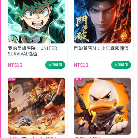
我的英雄學院：UNITED
鬥破蒼穹M：少年崛起儲值
SURVIVAL儲值
NT$12
NT$12
立即儲值
立即儲值
NEW
SALE