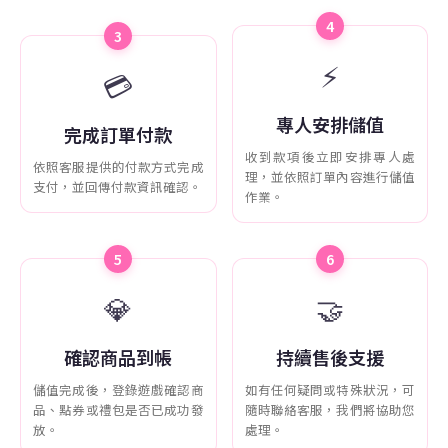
4
3
⚡
💳
專人安排儲值
完成訂單付款
收到款項後立即安排專人處
依照客服提供的付款方式完成
理，並依照訂單內容進行儲值
支付，並回傳付款資訊確認。
作業。
5
6
💎
🤝
確認商品到帳
持續售後支援
儲值完成後，登錄遊戲確認商
如有任何疑問或特殊狀況，可
品、點券或禮包是否已成功發
隨時聯絡客服，我們將協助您
放。
處理。