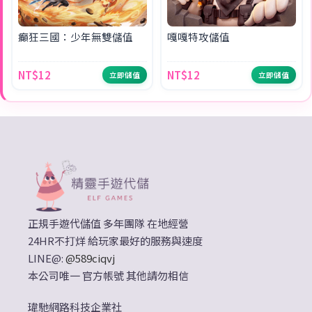
癲狂三國：少年無雙儲值
嘎嘎特攻儲值
NT$12
NT$12
立即儲值
立即儲值
正規手遊代儲值 多年團隊 在地經營
24HR不打烊 給玩家最好的服務與速度
LINE@:
@589ciqvj
本公司唯一 官方帳號 其他請勿相信
瑋馳網路科技企業社