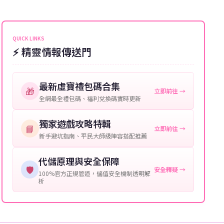
能會稍微延遲，客服均會全程跟進。如超過預估時間，
伺服器：您所使用的遊戲伺服器名稱。
可直接聯絡客服查詢訂單進度。
角色名稱：您遊戲中的角色名稱。
QUICK LINKS
⚡ 精靈情報傳送門
等級：角色的當前等級。
購買截圖：所購買商品的截圖以作確認。
最新虛寶禮包碼合集
🎁
立即前往 →
提供這些信息能幫助我們更快地處理您的代儲需求，確
全網最全禮包碼、福利兌換碼實時更新
保您盡享遊戲樂趣！
獨家遊戲攻略特輯
📘
立即前往 →
新手避坑指南、平民大師級陣容搭配推薦
代儲原理與安全保障
🛡️
安全釋疑 →
100%官方正規管道，儲值安全機制透明解
析