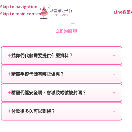
Skip to navigation
Line客服
Skip to main content
Mafia Kings 儲值
立即詢問
✦
找你們代儲需要提供什麼資料？
▼
為確保順利完成代儲值，請將以下資料提供給我們的客
服：
✦
精靈手遊代儲有哪些優惠？
▼
我們不定期推出首儲優惠、會員折扣、VIP回饋、滿額
遊戲名稱：您所玩的遊戲名稱。
贈送、大額儲值優惠及節日限定活動，儲值最低6折
✦
精靈代儲安全嗎、會導致帳號被封嗎？
▼
登入方式：您的遊戲登入方式（如Facebook、Google
起，讓玩家隨時都能享有優惠價格。
絕對安全，不會封號。我們採用正規儲值方式完成訂
等）。
單，不使用外掛程式、非法點數或異常儲值管道。您獲
✦
付款後多久可以到帳？
▼
遊戲帳號：您的遊戲帳號或ID。
得的遊戲商品與官方購買的內容相同，可以安心使用。
一般情況下，訂單會在付款成功後的10到15分鐘內處理
遊戲密碼：若需要，請提供遊戲密碼。
完畢。若遇到遊戲官方伺服器維護或熱門活動爆單，可