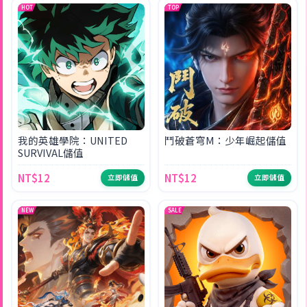
HOT
TOP
我的英雄學院：UNITED
鬥破蒼穹M：少年崛起儲值
SURVIVAL儲值
NT$12
NT$12
立即儲值
立即儲值
NEW
SALE