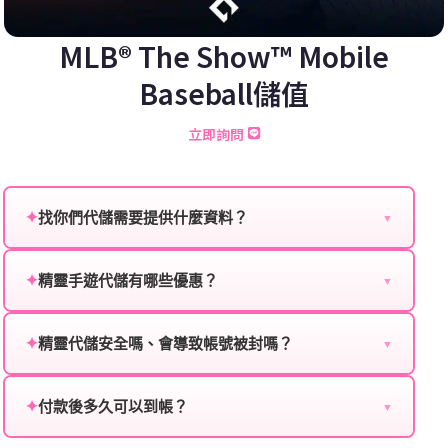
MLB® The Show™ Mobile
Baseball儲值
立即詢問
✦
找你們代儲需要提供什麼資料？
▼
為確保順利完成代儲值，請將以下資料提供給我們的客
服：
✦
精靈手遊代儲有哪些優惠？
▼
我們不定期推出首儲優惠、會員折扣、VIP回饋、滿額
遊戲名稱：您所玩的遊戲名稱。
贈送、大額儲值優惠及節日限定活動，儲值最低6折
✦
精靈代儲安全嗎、會導致帳號被封嗎？
▼
登入方式：您的遊戲登入方式（如Facebook、Google
起，讓玩家隨時都能享有優惠價格。
絕對安全，不會封號。我們採用正規儲值方式完成訂
等）。
單，不使用外掛程式、非法點數或異常儲值管道。您獲
✦
付款後多久可以到帳？
▼
遊戲帳號：您的遊戲帳號或ID。
得的遊戲商品與官方購買的內容相同，可以安心使用。
一般情況下，訂單會在付款成功後的10到15分鐘內處理