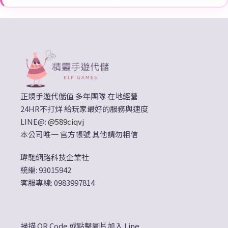
正規手遊代儲值 多年團隊 在地經營
24HR不打烊 給玩家最好的服務與速度
LINE@:
@589ciqvj
本公司唯一 官方帳號 其他請勿相信
瑋馳網路科技企業社
統編: 93015942
客服專線: 0983997814
掃描 QR Code 或點擊圖片加入 Line