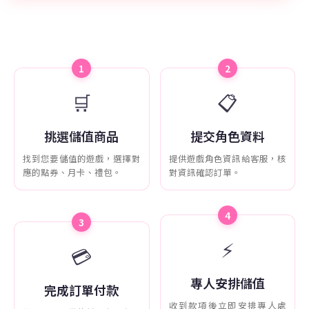
1
2
🛒
📋
挑選儲值商品
提交角色資料
找到您要儲值的遊戲，選擇對
提供遊戲角色資訊給客服，核
應的點券、月卡、禮包。
對資訊確認訂單。
4
3
⚡
💳
專人安排儲值
完成訂單付款
收到款項後立即安排專人處