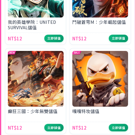
我的英雄學院：UNITED
鬥破蒼穹M：少年崛起儲值
SURVIVAL儲值
NT$12
NT$12
立即儲值
立即儲值
NEW
SALE
癲狂三國：少年無雙儲值
嘎嘎特攻儲值
NT$12
NT$12
立即儲值
立即儲值