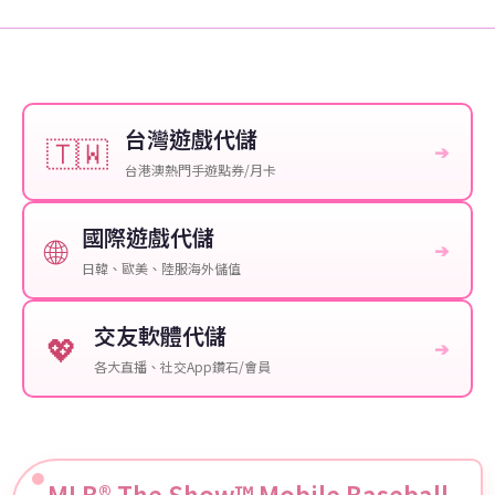
台灣遊戲代儲
🇹🇼
➔
台港澳熱門手遊點券/月卡
國際遊戲代儲
🌐
➔
日韓、歐美、陸服海外儲值
交友軟體代儲
💖
➔
各大直播、社交App鑽石/會員