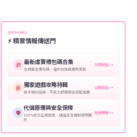
遊戲密碼：若需要，請提供遊戲密碼。
完畢。若遇到遊戲官方伺服器維護或熱門活動爆單，可
能會稍微延遲，客服均會全程跟進。如超過預估時間，
伺服器：您所使用的遊戲伺服器名稱。
可直接聯絡客服查詢訂單進度。
角色名稱：您遊戲中的角色名稱。
QUICK LINKS
⚡ 精靈情報傳送門
等級：角色的當前等級。
購買截圖：所購買商品的截圖以作確認。
最新虛寶禮包碼合集
🎁
立即前往 →
提供這些信息能幫助我們更快地處理您的代儲需求，確
全網最全禮包碼、福利兌換碼實時更新
保您盡享遊戲樂趣！
獨家遊戲攻略特輯
📘
立即前往 →
新手避坑指南、平民大師級陣容搭配推薦
代儲原理與安全保障
🛡️
安全釋疑 →
100%官方正規管道，儲值安全機制透明解
析