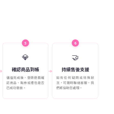
5
6
💎
🤝
確認商品到帳
持續售後支援
➔
➔
儲值完成後，登錄遊戲確
如有任何疑問或特殊狀
認商品、點券或禮包是否
況，可隨時聯絡客服，我
已成功發放。
們將協助您處理。