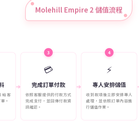
Molehill Empire 2 儲值流程
3
4
💳
⚡
料
完成訂單付款
專人安排儲值
➔
➔
訊給客
依照客服提供的付款方式
收到款項後立即安排專人
訂單。
完成支付，並回傳付款資
處理，並依照訂單內容進
訊確認。
行儲值作業。