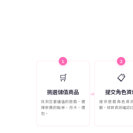
1
2
🛒
📋
挑選儲值商品
提交角色資
➔
找到您要儲值的遊戲，選
提供遊戲角色資
擇對應的點券、月卡、禮
服，核對資訊確認
包。