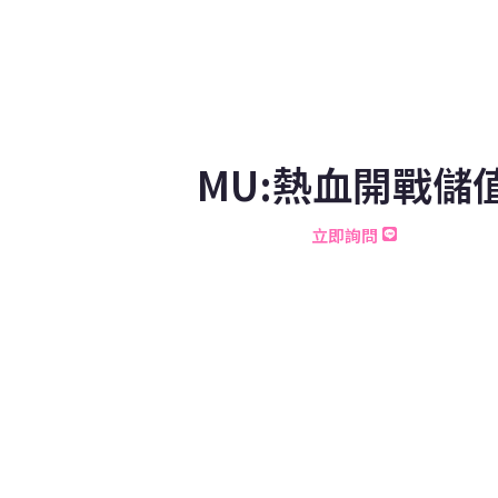
MU:熱血開戰儲
立即詢問