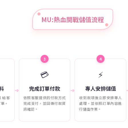
MU:熱血開戰儲值流程
3
4
💳
⚡
料
完成訂單付款
專人安排儲值
➔
➔
訊給客
依照客服提供的付款方式
收到款項後立即安排專人
訂單。
完成支付，並回傳付款資
處理，並依照訂單內容進
訊確認。
行儲值作業。