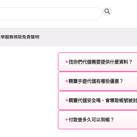
教學
服務條款
免責聲明
✦
找你們代儲需要提供什麼資料？
為確保順利完成代儲值，請將以
✦
精靈手遊代儲有哪些優惠？
遊戲名稱：您所玩的遊戲名稱。
我們不定期推出首儲優惠、會員折
登入方式：您的遊戲登入方式（如Fac
活動，儲值最低6折起，讓玩家隨
✦
精靈代儲安全嗎、會導致帳號被
遊戲帳號：您的遊戲帳號或ID。
絕對安全，不會封號。我們採用
或異常儲值管道。您獲得的遊戲
✦
付款後多久可以到帳？
遊戲密碼：若需要，請提供遊戲
一般情況下，訂單會在付款成功後