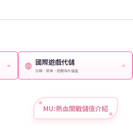
國際遊戲代儲
🌐
➔
➔
日韓、歐美、陸服海外儲值
MU:熱血開戰儲值介紹