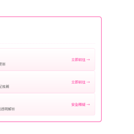
名稱。
微延遲，客服均會全程跟進。如超過預估時間，可直
。
作確認。
處理您的代儲需求，確保您盡享遊戲樂趣！
立即前往 →
更新
立即前往 →
配推薦
安全釋疑 →
制透明解析