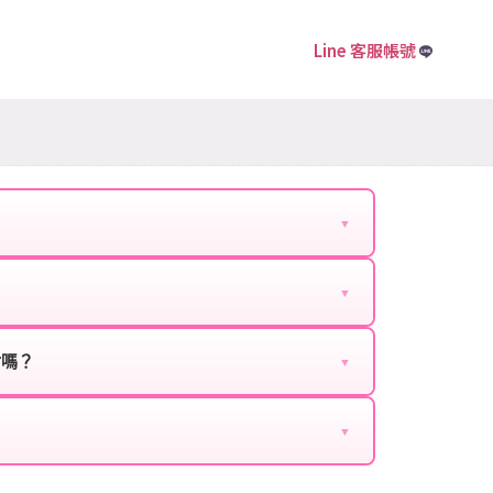
Line 客服帳號
▼
下資料提供給我們的客服：
▼
扣、VIP回饋、滿額贈送、大額儲值優惠及節日限定
ebook、Google等）。
時都能享有優惠價格。
封嗎？
▼
正規儲值方式完成訂單，不使用外掛程式、非法點數
商品與官方購買的內容相同，可以安心使用。
▼
密碼。
的10到15分鐘內處理完畢。若遇到遊戲官方伺服器