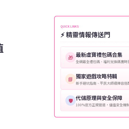
伺服器：您所使用的遊戲伺服器
維護或熱門活動爆單，可能會稍
接聯絡客服查詢訂單進度。
角色名稱：您遊戲中的角色名稱
等級：角色的當前等級。
QUICK LINKS
⚡ 精靈情報傳送門
購買截圖：所購買商品的截圖以
值
提供這些信息能幫助我們更快地
最新虛寶禮包碼合集
🎁
全網最全禮包碼、福利兌換碼實時
獨家遊戲攻略特輯
📘
新手避坑指南、平民大師級陣容搭
代儲原理與安全保障
🛡️
100%官方正規管道，儲值安全機