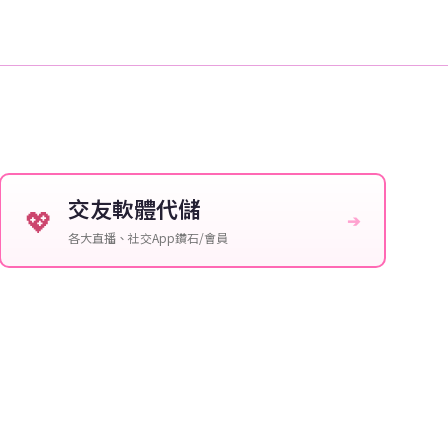
交友軟體代儲
💖
➔
各大直播、社交App鑽石/會員