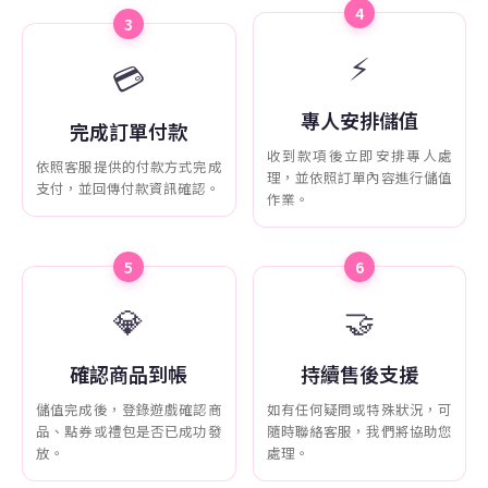
4
3
⚡
💳
專人安排儲值
完成訂單付款
收到款項後立即安排專人處
依照客服提供的付款方式完成
理，並依照訂單內容進行儲值
支付，並回傳付款資訊確認。
作業。
5
6
💎
🤝
確認商品到帳
持續售後支援
儲值完成後，登錄遊戲確認商
如有任何疑問或特殊狀況，可
品、點券或禮包是否已成功發
隨時聯絡客服，我們將協助您
放。
處理。