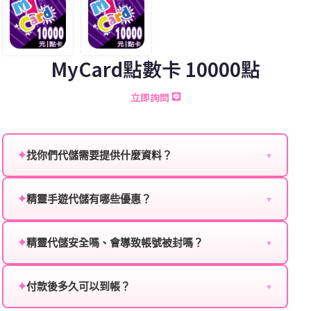
MyCard點數卡 10000點
立即詢問
✦
找你們代儲需要提供什麼資料？
▼
為確保順利完成代儲值，請將以下資料提供給我們的客
服：
✦
精靈手遊代儲有哪些優惠？
▼
我們不定期推出首儲優惠、會員折扣、VIP回饋、滿額
遊戲名稱：您所玩的遊戲名稱。
贈送、大額儲值優惠及節日限定活動，儲值最低6折
✦
精靈代儲安全嗎、會導致帳號被封嗎？
▼
登入方式：您的遊戲登入方式（如Facebook、Google
起，讓玩家隨時都能享有優惠價格。
絕對安全，不會封號。我們採用正規儲值方式完成訂
等）。
單，不使用外掛程式、非法點數或異常儲值管道。您獲
✦
付款後多久可以到帳？
▼
遊戲帳號：您的遊戲帳號或ID。
得的遊戲商品與官方購買的內容相同，可以安心使用。