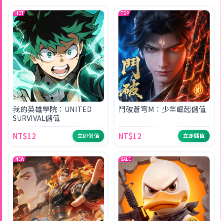
HOT
TOP
我的英雄學院：UNITED
鬥破蒼穹M：少年崛起儲值
SURVIVAL儲值
NT$12
NT$12
立即儲值
立即儲值
NEW
SALE