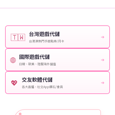
台灣遊戲代儲
🇹🇼
➔
台港澳熱門手遊點券/月卡
國際遊戲代儲
🌐
➔
日韓、歐美、陸服海外儲值
交友軟體代儲
💖
➔
各大直播、社交App鑽石/會員