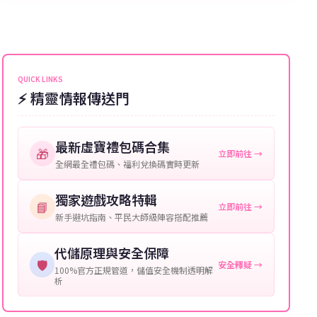
一般情況下，訂單會在付款成功後的10到15分鐘內處理
遊戲密碼：若需要，請提供遊戲密碼。
完畢。若遇到遊戲官方伺服器維護或熱門活動爆單，可
能會稍微延遲，客服均會全程跟進。如超過預估時間，
伺服器：您所使用的遊戲伺服器名稱。
可直接聯絡客服查詢訂單進度。
角色名稱：您遊戲中的角色名稱。
QUICK LINKS
⚡ 精靈情報傳送門
等級：角色的當前等級。
購買截圖：所購買商品的截圖以作確認。
最新虛寶禮包碼合集
🎁
立即前往 →
提供這些信息能幫助我們更快地處理您的代儲需求，確
全網最全禮包碼、福利兌換碼實時更新
保您盡享遊戲樂趣！
獨家遊戲攻略特輯
📘
立即前往 →
新手避坑指南、平民大師級陣容搭配推薦
代儲原理與安全保障
🛡️
安全釋疑 →
100%官方正規管道，儲值安全機制透明解
析