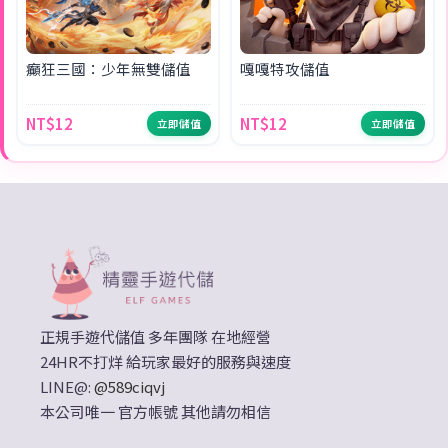
癲狂三國：少年無雙儲值
嘎嘎特攻儲值
NT$12
NT$12
立即儲值
立即儲值
正規手遊代儲值 多年團隊 在地經營
24HR不打烊 給玩家最好的服務與速度
LINE@:
@589ciqvj
本公司唯一 官方帳號 其他請勿相信