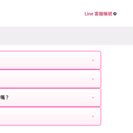
Line 客服帳號
▼
下資料提供給我們的客服：
▼
扣、VIP回饋、滿額贈送、大額儲值優惠及節日限定
ebook、Google等）。
時都能享有優惠價格。
封嗎？
▼
正規儲值方式完成訂單，不使用外掛程式、非法點數
商品與官方購買的內容相同，可以安心使用。
▼
密碼。
的10到15分鐘內處理完畢。若遇到遊戲官方伺服器