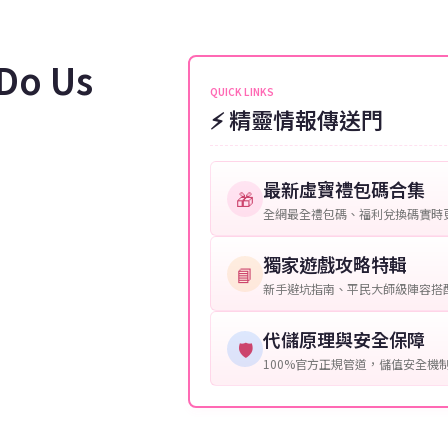
伺服器：您所使用的遊戲伺服器
維護或熱門活動爆單，可能會稍
接聯絡客服查詢訂單進度。
角色名稱：您遊戲中的角色名稱
 Do Us
等級：角色的當前等級。
QUICK LINKS
⚡ 精靈情報傳送門
購買截圖：所購買商品的截圖以
提供這些信息能幫助我們更快地
最新虛寶禮包碼合集
🎁
全網最全禮包碼、福利兌換碼實時
獨家遊戲攻略特輯
📘
新手避坑指南、平民大師級陣容搭
代儲原理與安全保障
🛡️
100%官方正規管道，儲值安全機