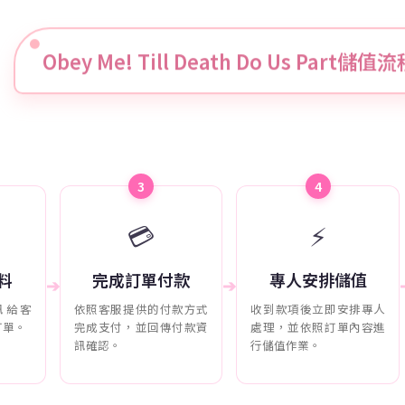
Obey Me! Till Death Do Us Part儲值
3
4
💳
⚡
料
完成訂單付款
專人安排儲值
➔
➔
訊給客
依照客服提供的付款方式
收到款項後立即安排專人
訂單。
完成支付，並回傳付款資
處理，並依照訂單內容進
訊確認。
行儲值作業。