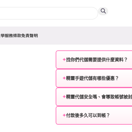
教學
服務條款
免責聲明
✦
找你們代儲需要提供什麼資料？
為確保順利完成代儲值，請將以
✦
精靈手遊代儲有哪些優惠？
遊戲名稱：您所玩的遊戲名稱。
我們不定期推出首儲優惠、會員折
登入方式：您的遊戲登入方式（如Fac
活動，儲值最低6折起，讓玩家隨
✦
精靈代儲安全嗎、會導致帳號被
遊戲帳號：您的遊戲帳號或ID。
絕對安全，不會封號。我們採用
或異常儲值管道。您獲得的遊戲
✦
付款後多久可以到帳？
遊戲密碼：若需要，請提供遊戲
一般情況下，訂單會在付款成功後