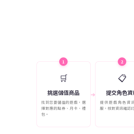
1
2
🛒
📋
挑選儲值商品
提交角色資
➔
找到您要儲值的遊戲，選
提供遊戲角色資
擇對應的點券、月卡、禮
服，核對資訊確認
包。