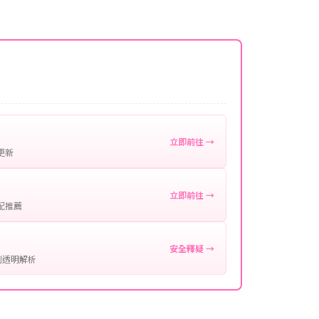
名稱。
微延遲，客服均會全程跟進。如超過預估時間，可直
。
作確認。
處理您的代儲需求，確保您盡享遊戲樂趣！
立即前往 →
更新
立即前往 →
配推薦
安全釋疑 →
制透明解析