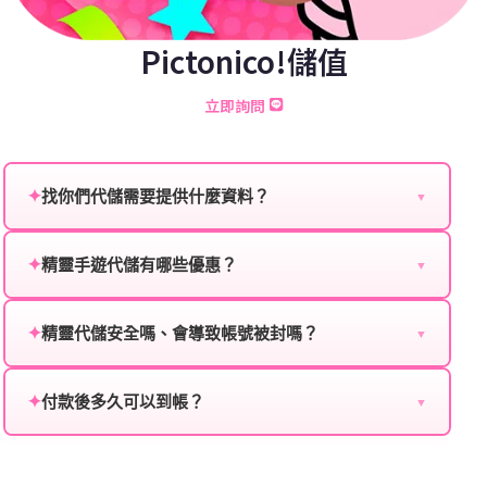
Pictonico!儲值
立即詢問
✦
找你們代儲需要提供什麼資料？
▼
為確保順利完成代儲值，請將以下資料提供給我們的客
服：
✦
精靈手遊代儲有哪些優惠？
▼
我們不定期推出首儲優惠、會員折扣、VIP回饋、滿額
遊戲名稱：您所玩的遊戲名稱。
贈送、大額儲值優惠及節日限定活動，儲值最低6折
✦
精靈代儲安全嗎、會導致帳號被封嗎？
▼
登入方式：您的遊戲登入方式（如Facebook、Google
起，讓玩家隨時都能享有優惠價格。
絕對安全，不會封號。我們採用正規儲值方式完成訂
等）。
單，不使用外掛程式、非法點數或異常儲值管道。您獲
✦
付款後多久可以到帳？
▼
遊戲帳號：您的遊戲帳號或ID。
得的遊戲商品與官方購買的內容相同，可以安心使用。
一般情況下，訂單會在付款成功後的10到15分鐘內處理
遊戲密碼：若需要，請提供遊戲密碼。
完畢。若遇到遊戲官方伺服器維護或熱門活動爆單，可