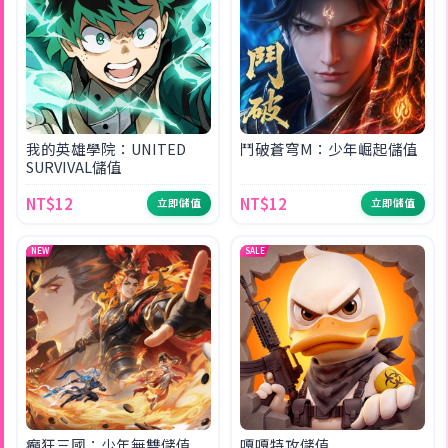
我的英雄學院：UNITED
鬥破蒼穹M：少年崛起儲值
SURVIVAL儲值
NT$12
NT$12
立即儲值
立即儲值
NEW
SALE
癲狂三國：少年無雙儲值
嘎嘎特攻儲值