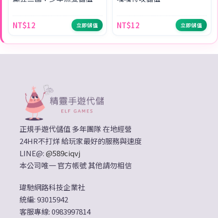
NT$12
NT$12
立即儲值
立即儲值
正規手遊代儲值 多年團隊 在地經營
24HR不打烊 給玩家最好的服務與速度
LINE@:
@589ciqvj
本公司唯一 官方帳號 其他請勿相信
瑋馳網路科技企業社
統編: 93015942
客服專線: 0983997814