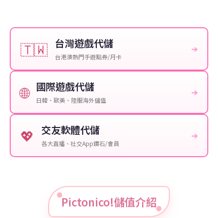
台灣遊戲代儲
🇹🇼
➔
台港澳熱門手遊點券/月卡
國際遊戲代儲
🌐
➔
日韓、歐美、陸服海外儲值
交友軟體代儲
💖
➔
各大直播、社交App鑽石/會員
Pictonico!儲值介紹