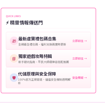
能會稍微延遲，客服均會全程跟進。如超過預估時間，
伺服器：您所使用的遊戲伺服器名稱。
可直接聯絡客服查詢訂單進度。
角色名稱：您遊戲中的角色名稱。
QUICK LINKS
⚡ 精靈情報傳送門
等級：角色的當前等級。
購買截圖：所購買商品的截圖以作確認。
最新虛寶禮包碼合集
🎁
立即前往 →
提供這些信息能幫助我們更快地處理您的代儲需求，確
全網最全禮包碼、福利兌換碼實時更新
保您盡享遊戲樂趣！
獨家遊戲攻略特輯
📘
立即前往 →
新手避坑指南、平民大師級陣容搭配推薦
代儲原理與安全保障
🛡️
安全釋疑 →
100%官方正規管道，儲值安全機制透明解
析