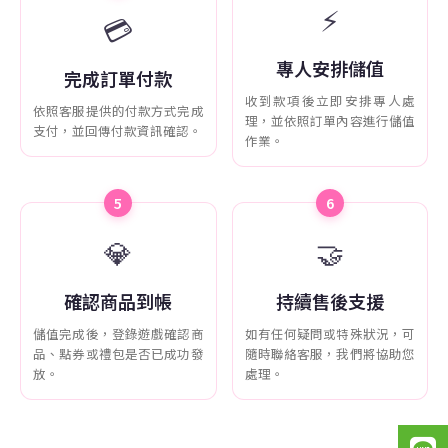
⚡
💳
專人安排儲值
完成訂單付款
收到款項後立即安排專人處
依照客服提供的付款方式完成
理，並依照訂單內容進行儲值
支付，並回傳付款資訊確認。
作業。
5
6
💎
🤝
確認商品到帳
持續售後支援
儲值完成後，登錄遊戲確認商
如有任何疑問或特殊狀況，可
品、點券或禮包是否已成功發
隨時聯絡客服，我們將協助您
放。
處理。