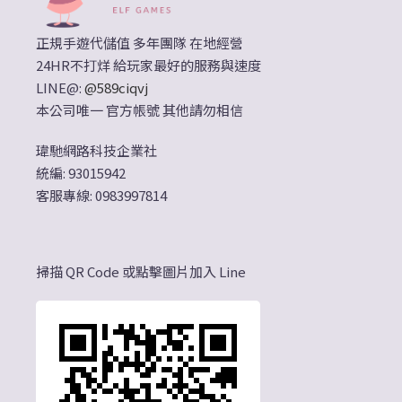
正規手遊代儲值 多年團隊 在地經營
24HR不打烊 給玩家最好的服務與速度
LINE@:
@589ciqvj
本公司唯一 官方帳號 其他請勿相信
瑋馳網路科技企業社
統編: 93015942
客服專線: 0983997814
掃描 QR Code 或點擊圖片加入 Line