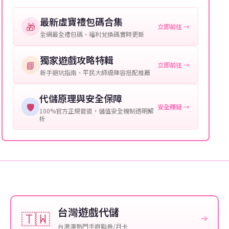
購買截圖：所購買商品的截圖以作確認。
最新虛寶禮包碼合集
🎁
立即前往 →
提供這些信息能幫助我們更快地處理您的代儲需求，確
全網最全禮包碼、福利兌換碼實時更新
保您盡享遊戲樂趣！
獨家遊戲攻略特輯
📘
立即前往 →
新手避坑指南、平民大師級陣容搭配推薦
代儲原理與安全保障
🛡️
安全釋疑 →
100%官方正規管道，儲值安全機制透明解
析
台灣遊戲代儲
🇹🇼
➔
台港澳熱門手遊點券/月卡