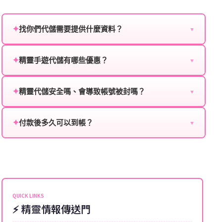
✦
找你們代儲需要提供什麼資料？
▼
為確保順利完成代儲值，請將以下資料提供給我們的客
服：
✦
精靈手遊代儲有哪些優惠？
▼
我們不定期推出首儲優惠、會員折扣、VIP回饋、滿額
遊戲名稱：您所玩的遊戲名稱。
贈送、大額儲值優惠及節日限定活動，儲值最低6折
✦
精靈代儲安全嗎、會導致帳號被封嗎？
▼
登入方式：您的遊戲登入方式（如Facebook、Google
起，讓玩家隨時都能享有優惠價格。
絕對安全，不會封號。我們採用正規儲值方式完成訂
等）。
單，不使用外掛程式、非法點數或異常儲值管道。您獲
✦
付款後多久可以到帳？
▼
遊戲帳號：您的遊戲帳號或ID。
得的遊戲商品與官方購買的內容相同，可以安心使用。
一般情況下，訂單會在付款成功後的10到15分鐘內處理
遊戲密碼：若需要，請提供遊戲密碼。
完畢。若遇到遊戲官方伺服器維護或熱門活動爆單，可
能會稍微延遲，客服均會全程跟進。如超過預估時間，
伺服器：您所使用的遊戲伺服器名稱。
可直接聯絡客服查詢訂單進度。
角色名稱：您遊戲中的角色名稱。
QUICK LINKS
⚡ 精靈情報傳送門
等級：角色的當前等級。