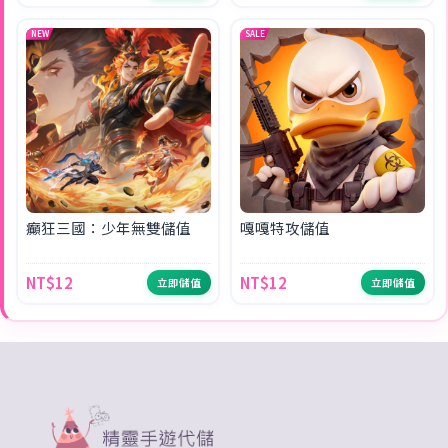
NEW
SALE
癲狂三國：少年無雙儲值
嘎嘎特攻儲值
NT$12
NT$12
立即儲值
立即儲值