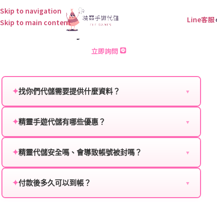
Skip to navigation
Line客服
Skip to main content
RhythmGo 儲值
立即詢問
✦
找你們代儲需要提供什麼資料？
▼
為確保順利完成代儲值，請將以下資料提供給我們的客
服：
✦
精靈手遊代儲有哪些優惠？
▼
我們不定期推出首儲優惠、會員折扣、VIP回饋、滿額
遊戲名稱：您所玩的遊戲名稱。
贈送、大額儲值優惠及節日限定活動，儲值最低6折
✦
精靈代儲安全嗎、會導致帳號被封嗎？
▼
登入方式：您的遊戲登入方式（如Facebook、Google
起，讓玩家隨時都能享有優惠價格。
絕對安全，不會封號。我們採用正規儲值方式完成訂
等）。
單，不使用外掛程式、非法點數或異常儲值管道。您獲
✦
付款後多久可以到帳？
▼
遊戲帳號：您的遊戲帳號或ID。
得的遊戲商品與官方購買的內容相同，可以安心使用。
一般情況下，訂單會在付款成功後的10到15分鐘內處理
遊戲密碼：若需要，請提供遊戲密碼。
完畢。若遇到遊戲官方伺服器維護或熱門活動爆單，可