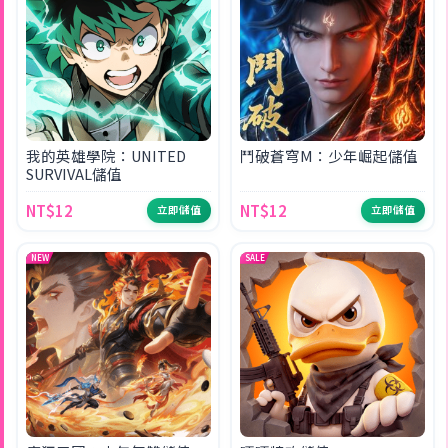
我的英雄學院：UNITED
鬥破蒼穹M：少年崛起儲值
SURVIVAL儲值
NT$12
NT$12
立即儲值
立即儲值
NEW
SALE