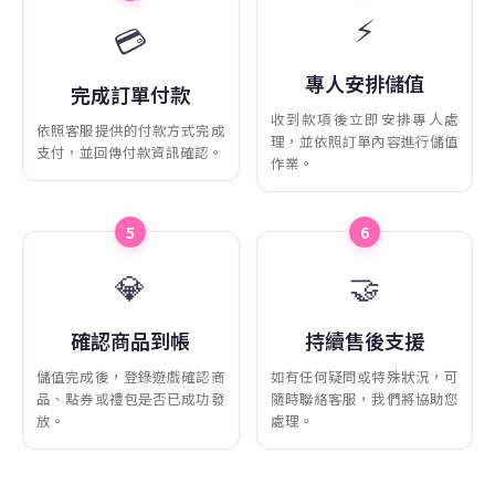
⚡
💳
專人安排儲值
完成訂單付款
收到款項後立即安排專人處
依照客服提供的付款方式完成
理，並依照訂單內容進行儲值
支付，並回傳付款資訊確認。
作業。
5
6
💎
🤝
確認商品到帳
持續售後支援
儲值完成後，登錄遊戲確認商
如有任何疑問或特殊狀況，可
品、點券或禮包是否已成功發
隨時聯絡客服，我們將協助您
放。
處理。