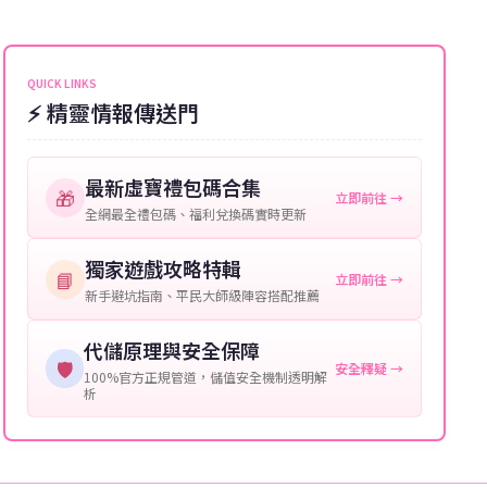
能會稍微延遲，客服均會全程跟進。如超過預估時間，
伺服器：您所使用的遊戲伺服器名稱。
可直接聯絡客服查詢訂單進度。
角色名稱：您遊戲中的角色名稱。
QUICK LINKS
⚡ 精靈情報傳送門
等級：角色的當前等級。
購買截圖：所購買商品的截圖以作確認。
最新虛寶禮包碼合集
🎁
立即前往 →
提供這些信息能幫助我們更快地處理您的代儲需求，確
全網最全禮包碼、福利兌換碼實時更新
保您盡享遊戲樂趣！
獨家遊戲攻略特輯
📘
立即前往 →
新手避坑指南、平民大師級陣容搭配推薦
代儲原理與安全保障
🛡️
安全釋疑 →
100%官方正規管道，儲值安全機制透明解
析