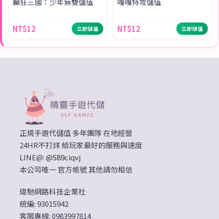
癲狂三國：少年無雙儲值
嘎嘎特攻儲值
NT$12
NT$12
立即儲值
立即儲值
正規手遊代儲值 多年團隊 在地經營
24HR不打烊 給玩家最好的服務與速度
LINE@:
@589ciqvj
本公司唯一 官方帳號 其他請勿相信
瑋馳網路科技企業社
統編: 93015942
客服專線: 0983997814