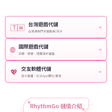
台灣遊戲代儲
🇹🇼
➔
台港澳熱門手遊點券/月卡
國際遊戲代儲
🌐
➔
日韓、歐美、陸服海外儲值
交友軟體代儲
💖
➔
各大直播、社交App鑽石/會員
RhythmGo 儲值介紹