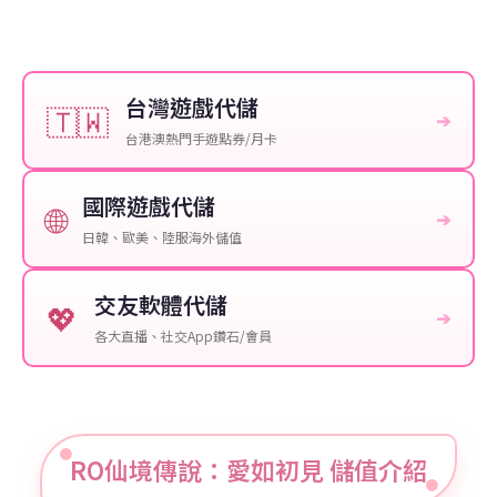
台灣遊戲代儲
🇹🇼
➔
台港澳熱門手遊點券/月卡
國際遊戲代儲
🌐
➔
日韓、歐美、陸服海外儲值
交友軟體代儲
💖
➔
各大直播、社交App鑽石/會員
RO仙境傳說：愛如初見 儲值介紹