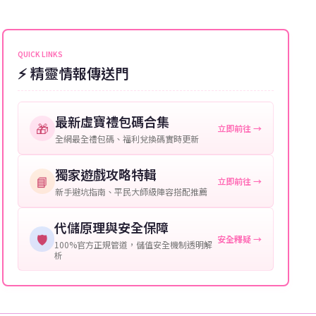
能會稍微延遲，客服均會全程跟進。如超過預估時間，
伺服器：您所使用的遊戲伺服器名稱。
可直接聯絡客服查詢訂單進度。
角色名稱：您遊戲中的角色名稱。
QUICK LINKS
⚡ 精靈情報傳送門
等級：角色的當前等級。
購買截圖：所購買商品的截圖以作確認。
最新虛寶禮包碼合集
🎁
立即前往 →
提供這些信息能幫助我們更快地處理您的代儲需求，確
全網最全禮包碼、福利兌換碼實時更新
保您盡享遊戲樂趣！
獨家遊戲攻略特輯
📘
立即前往 →
新手避坑指南、平民大師級陣容搭配推薦
代儲原理與安全保障
🛡️
安全釋疑 →
100%官方正規管道，儲值安全機制透明解
析