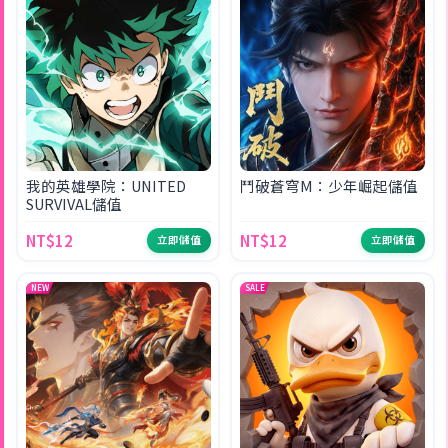
我的英雄學院：UNITED
鬥破蒼穹M：少年崛起儲值
SURVIVAL儲值
NT$12
NT$12
立即儲值
立即儲值
NEW
SALE