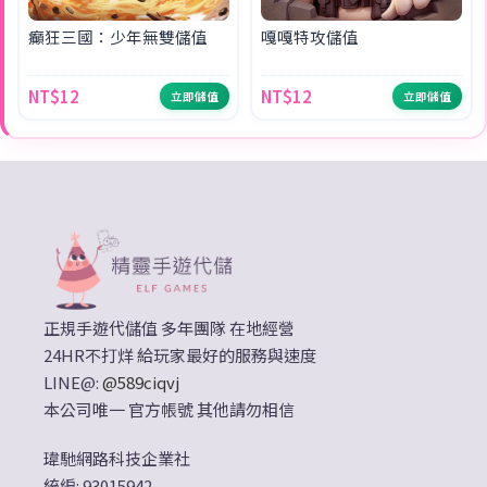
癲狂三國：少年無雙儲值
嘎嘎特攻儲值
NT$12
NT$12
立即儲值
立即儲值
正規手遊代儲值 多年團隊 在地經營
24HR不打烊 給玩家最好的服務與速度
LINE@:
@589ciqvj
本公司唯一 官方帳號 其他請勿相信
瑋馳網路科技企業社
統編: 93015942