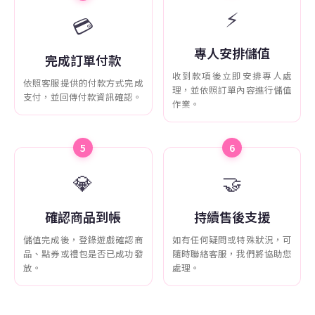
⚡
💳
專人安排儲值
完成訂單付款
收到款項後立即安排專人處
依照客服提供的付款方式完成
理，並依照訂單內容進行儲值
支付，並回傳付款資訊確認。
作業。
5
6
💎
🤝
確認商品到帳
持續售後支援
儲值完成後，登錄遊戲確認商
如有任何疑問或特殊狀況，可
品、點券或禮包是否已成功發
隨時聯絡客服，我們將協助您
放。
處理。