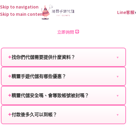
Skip to navigation
Line客服
Skip to main content
RO仙境傳說：愛如初見 儲值
立即詢問
✦
找你們代儲需要提供什麼資料？
▼
為確保順利完成代儲值，請將以下資料提供給我們的客
服：
✦
精靈手遊代儲有哪些優惠？
▼
我們不定期推出首儲優惠、會員折扣、VIP回饋、滿額
遊戲名稱：您所玩的遊戲名稱。
贈送、大額儲值優惠及節日限定活動，儲值最低6折
✦
精靈代儲安全嗎、會導致帳號被封嗎？
▼
登入方式：您的遊戲登入方式（如Facebook、Google
起，讓玩家隨時都能享有優惠價格。
絕對安全，不會封號。我們採用正規儲值方式完成訂
等）。
單，不使用外掛程式、非法點數或異常儲值管道。您獲
✦
付款後多久可以到帳？
▼
遊戲帳號：您的遊戲帳號或ID。
得的遊戲商品與官方購買的內容相同，可以安心使用。
一般情況下，訂單會在付款成功後的10到15分鐘內處理
遊戲密碼：若需要，請提供遊戲密碼。
完畢。若遇到遊戲官方伺服器維護或熱門活動爆單，可