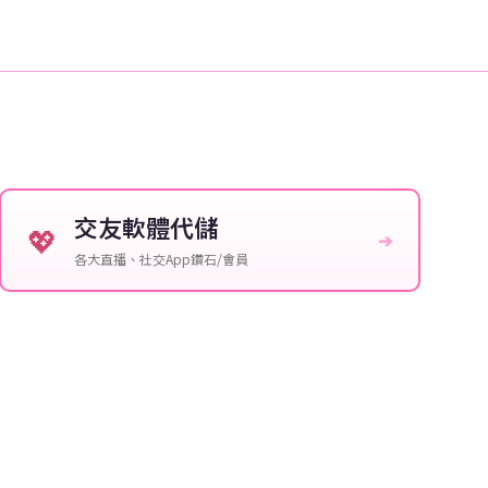
交友軟體代儲
💖
➔
各大直播、社交App鑽石/會員