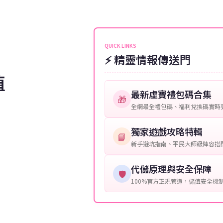
伺服器：您所使用的遊戲伺服器
維護或熱門活動爆單，可能會稍
接聯絡客服查詢訂單進度。
角色名稱：您遊戲中的角色名稱
等級：角色的當前等級。
QUICK LINKS
⚡ 精靈情報傳送門
購買截圖：所購買商品的截圖以
值
提供這些信息能幫助我們更快地
最新虛寶禮包碼合集
🎁
全網最全禮包碼、福利兌換碼實時
獨家遊戲攻略特輯
📘
新手避坑指南、平民大師級陣容搭
代儲原理與安全保障
🛡️
100%官方正規管道，儲值安全機