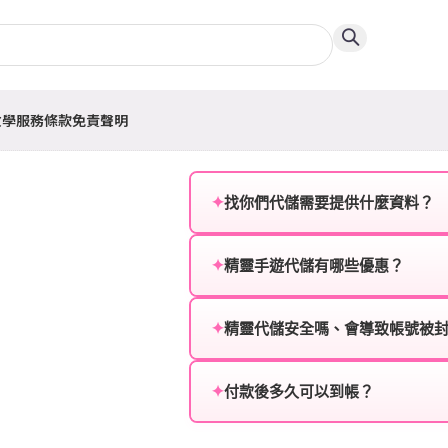
教學
服務條款
免責聲明
✦
找你們代儲需要提供什麼資料？
為確保順利完成代儲值，請將以
✦
精靈手遊代儲有哪些優惠？
遊戲名稱：您所玩的遊戲名稱。
我們不定期推出首儲優惠、會員折
登入方式：您的遊戲登入方式（如Fac
活動，儲值最低6折起，讓玩家隨
✦
精靈代儲安全嗎、會導致帳號被
遊戲帳號：您的遊戲帳號或ID。
絕對安全，不會封號。我們採用
或異常儲值管道。您獲得的遊戲
✦
付款後多久可以到帳？
遊戲密碼：若需要，請提供遊戲
一般情況下，訂單會在付款成功後