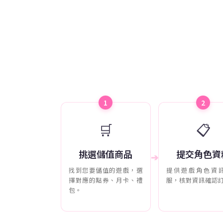
1
2
🛒
📋
挑選儲值商品
提交角色資
➔
找到您要儲值的遊戲，選
提供遊戲角色資
擇對應的點券、月卡、禮
服，核對資訊確認
包。