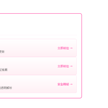
名稱。
微延遲，客服均會全程跟進。如超過預估時間，可直
。
作確認。
處理您的代儲需求，確保您盡享遊戲樂趣！
立即前往 →
更新
立即前往 →
配推薦
安全釋疑 →
制透明解析