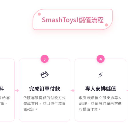
SmashToys!儲值流程
3
4
💳
⚡
料
完成訂單付款
專人安排儲值
➔
➔
訊給客
依照客服提供的付款方式
收到款項後立即安排專人
訂單。
完成支付，並回傳付款資
處理，並依照訂單內容進
訊確認。
行儲值作業。