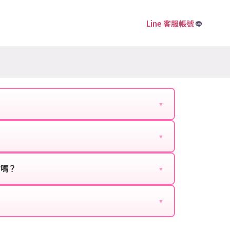
Line 客服帳號
▼
下資料提供給我們的客服：
▼
扣、VIP回饋、滿額贈送、大額儲值優惠及節日限定
ebook、Google等）。
時都能享有優惠價格。
封嗎？
▼
正規儲值方式完成訂單，不使用外掛程式、非法點數
商品與官方購買的內容相同，可以安心使用。
▼
密碼。
的10到15分鐘內處理完畢。若遇到遊戲官方伺服器