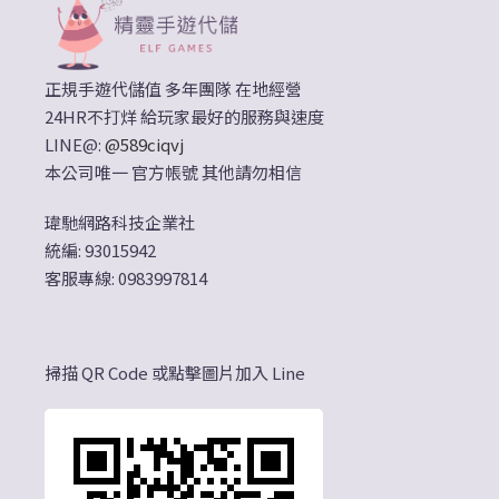
正規手遊代儲值 多年團隊 在地經營
24HR不打烊 給玩家最好的服務與速度
LINE@:
@589ciqvj
本公司唯一 官方帳號 其他請勿相信
瑋馳網路科技企業社
統編: 93015942
客服專線: 0983997814
掃描 QR Code 或點擊圖片加入 Line