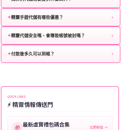
為確保順利完成代儲值，請將以下資料提供給我們的客
服：
✦
精靈手遊代儲有哪些優惠？
▼
我們不定期推出首儲優惠、會員折扣、VIP回饋、滿額
遊戲名稱：您所玩的遊戲名稱。
贈送、大額儲值優惠及節日限定活動，儲值最低6折
✦
精靈代儲安全嗎、會導致帳號被封嗎？
▼
登入方式：您的遊戲登入方式（如Facebook、Google
起，讓玩家隨時都能享有優惠價格。
絕對安全，不會封號。我們採用正規儲值方式完成訂
等）。
單，不使用外掛程式、非法點數或異常儲值管道。您獲
✦
付款後多久可以到帳？
▼
遊戲帳號：您的遊戲帳號或ID。
得的遊戲商品與官方購買的內容相同，可以安心使用。
一般情況下，訂單會在付款成功後的10到15分鐘內處理
遊戲密碼：若需要，請提供遊戲密碼。
完畢。若遇到遊戲官方伺服器維護或熱門活動爆單，可
能會稍微延遲，客服均會全程跟進。如超過預估時間，
伺服器：您所使用的遊戲伺服器名稱。
可直接聯絡客服查詢訂單進度。
角色名稱：您遊戲中的角色名稱。
QUICK LINKS
⚡ 精靈情報傳送門
等級：角色的當前等級。
購買截圖：所購買商品的截圖以作確認。
最新虛寶禮包碼合集
🎁
立即前往 →