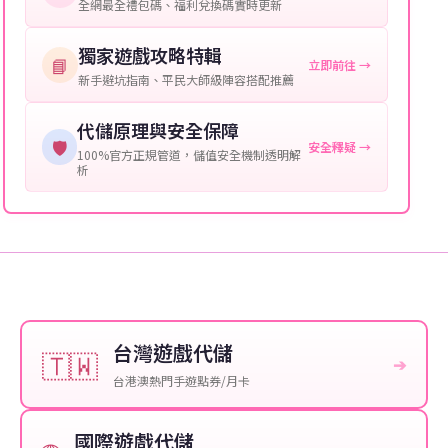
提供這些信息能幫助我們更快地處理您的代儲需求，確
全網最全禮包碼、福利兌換碼實時更新
保您盡享遊戲樂趣！
獨家遊戲攻略特輯
📘
立即前往 →
新手避坑指南、平民大師級陣容搭配推薦
代儲原理與安全保障
🛡️
安全釋疑 →
100%官方正規管道，儲值安全機制透明解
析
台灣遊戲代儲
🇹🇼
➔
台港澳熱門手遊點券/月卡
國際遊戲代儲