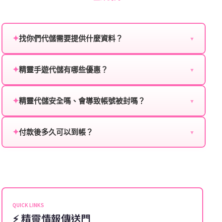
✦
找你們代儲需要提供什麼資料？
▼
為確保順利完成代儲值，請將以下資料提供給我們的客
服：
✦
精靈手遊代儲有哪些優惠？
▼
我們不定期推出首儲優惠、會員折扣、VIP回饋、滿額
遊戲名稱：您所玩的遊戲名稱。
贈送、大額儲值優惠及節日限定活動，儲值最低6折
✦
精靈代儲安全嗎、會導致帳號被封嗎？
▼
登入方式：您的遊戲登入方式（如Facebook、Google
起，讓玩家隨時都能享有優惠價格。
絕對安全，不會封號。我們採用正規儲值方式完成訂
等）。
單，不使用外掛程式、非法點數或異常儲值管道。您獲
✦
付款後多久可以到帳？
▼
遊戲帳號：您的遊戲帳號或ID。
得的遊戲商品與官方購買的內容相同，可以安心使用。
一般情況下，訂單會在付款成功後的10到15分鐘內處理
遊戲密碼：若需要，請提供遊戲密碼。
完畢。若遇到遊戲官方伺服器維護或熱門活動爆單，可
能會稍微延遲，客服均會全程跟進。如超過預估時間，
伺服器：您所使用的遊戲伺服器名稱。
可直接聯絡客服查詢訂單進度。
角色名稱：您遊戲中的角色名稱。
QUICK LINKS
⚡ 精靈情報傳送門