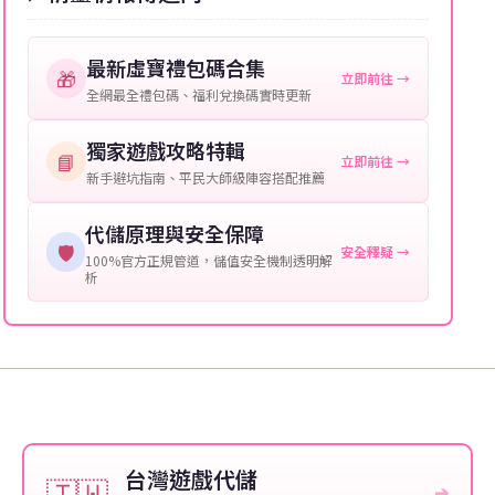
等級：角色的當前等級。
購買截圖：所購買商品的截圖以作確認。
最新虛寶禮包碼合集
🎁
立即前往 →
提供這些信息能幫助我們更快地處理您的代儲需求，確
全網最全禮包碼、福利兌換碼實時更新
保您盡享遊戲樂趣！
獨家遊戲攻略特輯
📘
立即前往 →
新手避坑指南、平民大師級陣容搭配推薦
代儲原理與安全保障
🛡️
安全釋疑 →
100%官方正規管道，儲值安全機制透明解
析
台灣遊戲代儲
🇹🇼
➔