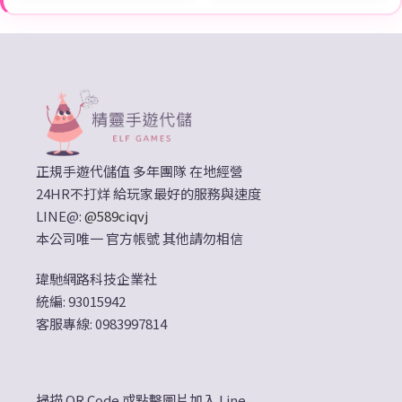
正規手遊代儲值 多年團隊 在地經營
24HR不打烊 給玩家最好的服務與速度
LINE@:
@589ciqvj
本公司唯一 官方帳號 其他請勿相信
瑋馳網路科技企業社
統編: 93015942
客服專線: 0983997814
掃描 QR Code 或點擊圖片加入 Line