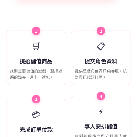
1
2
🛒
📋
挑選儲值商品
提交角色資料
找到您要儲值的遊戲，選擇對
提供遊戲角色資訊給客服，核
應的點券、月卡、禮包。
對資訊確認訂單。
4
3
⚡
💳
專人安排儲值
完成訂單付款
收到款項後立即安排專人處