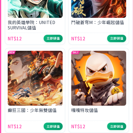
我的英雄學院：UNITED
鬥破蒼穹M：少年崛起儲值
SURVIVAL儲值
NT$12
NT$12
立即儲值
立即儲值
NEW
SALE
癲狂三國：少年無雙儲值
嘎嘎特攻儲值
NT$12
NT$12
立即儲值
立即儲值