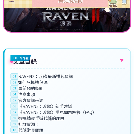
TOC // 導覽
文章目錄
▼
RAVEN2：渡鴉 最新禮包資訊
01
如何兌換禮包碼
02
事前預約獎勵
03
注意事項
04
官方資訊來源
05
《RAVEN2：渡鴉》新手建議
06
《RAVEN2：渡鴉》常見問題解答（FAQ）
07
選擇精靈手遊代儲的理由
08
社群資源：
09
代儲常見問題
10