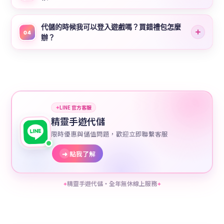
代儲的時候我可以登入遊戲嗎？買錯禮包怎麼
04
辦？
✦
LINE 官方客服
精靈手遊代儲
限時優惠與儲值問題，歡迎立即聯繫客服
➜
點我了解
精靈手遊代儲・全年無休線上服務
✦
✦