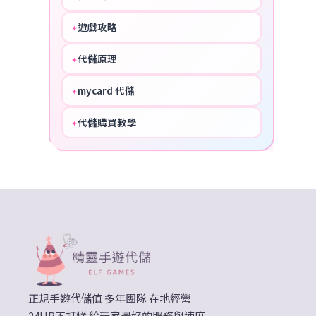
遊戲攻略
✦
COOL
代儲原理
✦
PERFECT
mycard 代儲
✦
NICE
代儲購買教學
✦
HOT
正規手遊代儲值 多年團隊 在地經營
24HR不打烊 給玩家最好的服務與速度