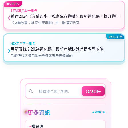
LV.PREV
STAGE // 上一關卡
‹
獲得2024《文蘭故事：維京生存遊戲》最新禮包碼，提升遊戲
體驗！（每日更新）
《文蘭故事：維京生存遊戲》是一款備受玩家
LV.NEXT
NEXT // 下一關卡
›
弓箭傳說 2 2024禮包碼：最新序號快速兌換教學攻略
弓箭傳說 2 禮包碼是許多玩家熱衷追尋的
🔍
SEARCH
➔
更多資訊
✦ PORTAL
禮包碼
✦
HOT