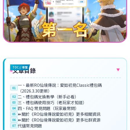
TOC // 導覽
文章目錄
▼
一、最新RO仙境傳說：愛如初見Classic禮包碼
01
（2026.3.30更新）
二、禮包碼兌換教學（新手必看）
02
三、禮包碼使用技巧（老玩家才知道）
03
四、FAQ 常見問題（玩家最常問）
04
⏩關於《RO仙境傳說愛如初見》更多相關資訊
05
⏩關於《RO仙境傳說愛如初見》更多社群資源
06
代儲常見問題
07