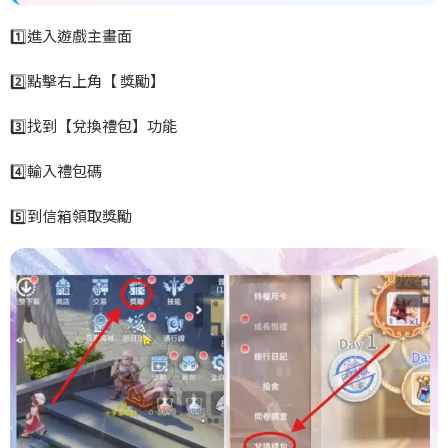
1️
進入遊戲主畫面
2️
點擊右上角【
獎勵】
3️
找到【兌換禮包】功能
4️
輸入禮包碼
5️
到信箱領取獎勵