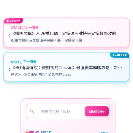
LV.PREV
STAGE // 上一關卡
‹
《鐳明閃擊》2026禮包碼：兌換碼序號快速兌換教學攻略
如果你最近有在關注手遊圈，那一定聽過《鐳
LV.NEXT
NEXT // 下一關卡
›
《RO仙境傳說：愛如初見Classic》最強職業轉職攻略｜新手
到老手都能看懂的完整指南！
剛進入《RO仙境傳說：愛如初見Class
🔍
SEARCH
➔