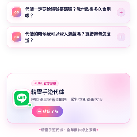
代儲一定要給賬號密碼嗎？我付款後多久會到
03
帳？
代儲的時候我可以登入遊戲嗎？買錯禮包怎麼
04
辦？
✦
LINE 官方客服
精靈手遊代儲
限時優惠與儲值問題，歡迎立即聯繫客服
➜
點我了解
精靈手遊代儲・全年無休線上服務
✦
✦