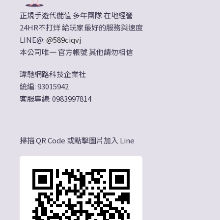
正規手遊代儲值 多年團隊 在地經營
24HR不打烊 給玩家最好的服務與速度
LINE@:
@589ciqvj
本公司唯一 官方帳號 其他請勿相信
瑋馳網路科技企業社
統編: 93015942
客服專線: 0983997814
掃描 QR Code 或點擊圖片加入 Line