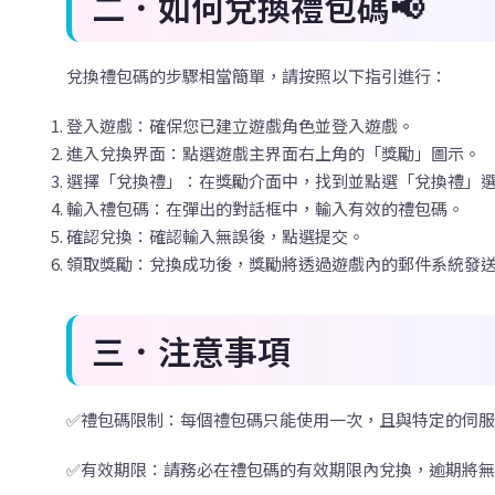
二．如何兌換禮包碼
📢
兌換禮包碼的步驟相當簡單，請按照以下指引進行：
登入遊戲：確保您已建立遊戲角色並登入遊戲。
進入兌換界面：點選遊戲主界面右上角的「獎勵」圖示。
選擇「兌換禮」：在獎勵介面中，找到並點選「兌換禮」
輸入禮包碼：在彈出的對話框中，輸入有效的禮包碼。
確認兌換：確認輸入無誤後，點選提交。
領取獎勵：兌換成功後，獎勵將透過遊戲內的郵件系統發
三．注意事項
✅禮包碼限制：每個禮包碼只能使用一次，且與特定的伺
✅有效期限：請務必在禮包碼的有效期限內兌換，逾期將