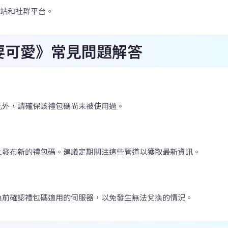
網站和社群平台。
要可愛》常見問題解答
此外，請確保該禮包碼尚未被使用過。
上發布新的禮包碼。建議定期關注這些管道以獲取最新資訊。
換前確認禮包碼適用的伺服器，以免發生無法兌換的情況。