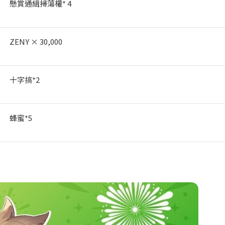
懸賞通緝掃蕩權* 4
ZENY × 30,000
十字搞*2
蜂蜜*5