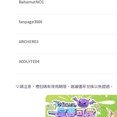
BahamutNO1
fanpage3000
ARCHER03
ACOLYTE04
💡請注意，禮包碼有使用期限，建議儘早兌換以免錯過。