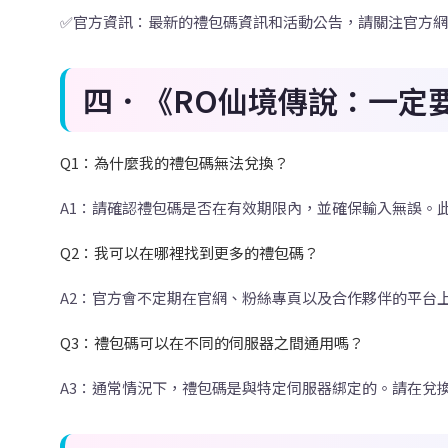
✅官方資訊：最新的禮包碼資訊和活動公告，請關注官方
四．《RO
仙境傳說：一定
Q1：為什麼我的禮包碼無法兌換？
A1：請確認禮包碼是否在有效期限內，並確保輸入無誤。
Q2：我可以在哪裡找到更多的禮包碼？
A2：官方會不定期在官網、粉絲專頁以及合作夥伴的平台
Q3：禮包碼可以在不同的伺服器之間通用嗎？
A3：通常情況下，禮包碼是與特定伺服器綁定的。請在兌