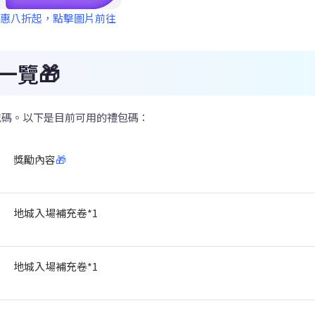
優惠八折起，點擊圖片前往
一覽
🎁
包碼。以下是目前可用的禮包碼：
獎勵內容
🎁
地城入場補充卷*1
地城入場補充卷*1