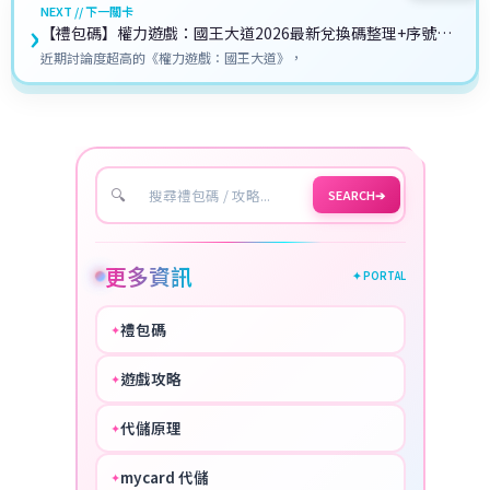
NEXT // 下一關卡
›
【禮包碼】權力遊戲：國王大道2026最新兌換碼整理+序號兌
換教學
近期討論度超高的《權力遊戲：國王大道》，
🔍
SEARCH
➔
更多資訊
✦ PORTAL
禮包碼
✦
HOT
遊戲攻略
✦
COOL
代儲原理
✦
PERFECT
mycard 代儲
✦
NICE