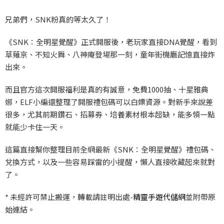
兄弟們，SNK
粉真的等太久了！
《SNK
：全明星覺醒》正式開服後，老玩家直接DNA
覺醒，看到
草薙京、不知火舞、八神庵登場那一刻，童年街機廳記憶直接炸
出來。
而且官方這次開服福利是真的有誠意，免費1000
抽、十星雅典
娜，ELF
小編還整理了開服禮包碼可以白嫖資源。對新手來說差
很多，尤其前期鑽石、招募券、培養素材根本超缺，能多領一點
就能少卡住一天。
這篇直接幫你整理目前全網最新《SNK
：全明星覺醒》禮包碼、
兌換方式，以及一些容易踩雷的小提醒，懶人直接收藏起來就對
了。
*
未經許可禁止搬運，轉載請註明出處-
精靈手遊代儲網
並附帶原
始連結。