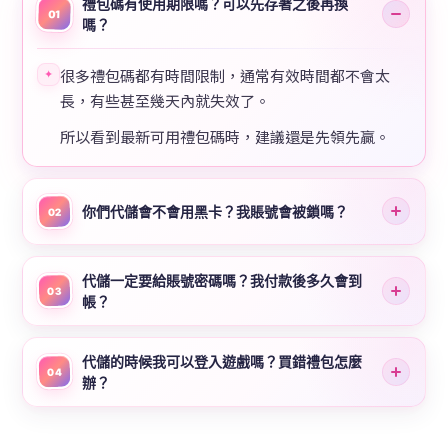
禮包碼有使用期限嗎？可以先存著之後再換
01
嗎？
很多禮包碼都有時間限制，通常有效時間都不會太
✦
長，有些甚至幾天內就失效了。
所以看到最新可用禮包碼時，建議還是先領先贏。
你們代儲會不會用黑卡？我賬號會被鎖嗎？
02
代儲一定要給賬號密碼嗎？我付款後多久會到
03
帳？
代儲的時候我可以登入遊戲嗎？買錯禮包怎麼
04
辦？