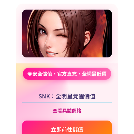
💎安全儲值・官方直充・全網最低價
SNK：全明星覺醒儲值
查看具體價格
立即前往儲值