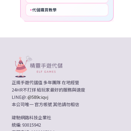
代儲購買教學
✦
HOT
正規手遊代儲值 多年團隊 在地經營
24HR不打烊 給玩家最好的服務與速度
LINE@:
@589ciqvj
本公司唯一 官方帳號 其他請勿相信
瑋馳網路科技企業社
統編: 93015942