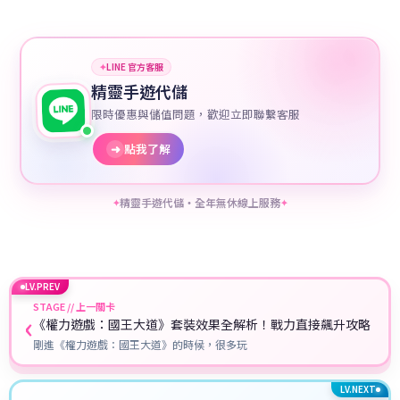
✦
LINE 官方客服
精靈手遊代儲
限時優惠與儲值問題，歡迎立即聯繫客服
➜
點我了解
精靈手遊代儲・全年無休線上服務
✦
✦
LV.PREV
STAGE // 上一關卡
‹
《權力遊戲：國王大道》套裝效果全解析！戰力直接飆升攻略
剛進《權力遊戲：國王大道》的時候，很多玩
LV.NEXT