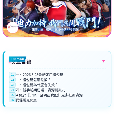
TOC // 導覽
文章目錄
▼
一、2026.5.25最新可用禮包碼
01
二、禮包碼怎麼兌換？
02
三、禮包碼為什麼會失效？
03
四、新手前期建議：資源別亂花
04
⏩關於《SNK：全明星覺醒》更多社群資源
05
代儲常見問題
06