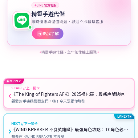
✦
LINE 官方客服
精靈手遊代儲
限時優惠與儲值問題，歡迎立即聯繫客服
➜
點我了解
精靈手遊代儲・全年無休線上服務
✦
✦
LV.PREV
STAGE // 上一關卡
‹
《The King of Fighters AFK》2025禮包碼：最新序號快速兌
換教學攻略
親愛的手機遊戲戰友們，嗨！今天要跟你聊聊
LV.NEXT
NEXT // 下一關卡
›
《WIND BREAKER 不良英雄譚》最強角色攻略：T0角色必抽
推薦！
想要在《WIND BREAKER 不良英