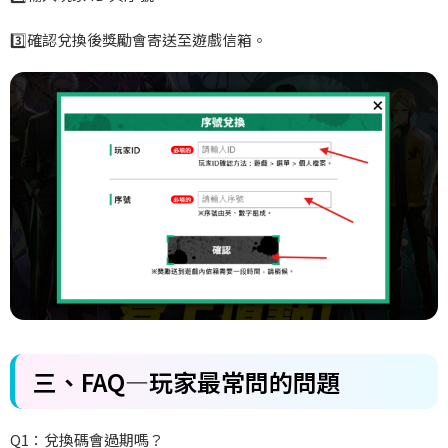
3️
確認兌換後獎勵會寄送至遊戲信箱。
三、FAQ
—玩家最常問的問題
Q1
：兌換碼會過期嗎？