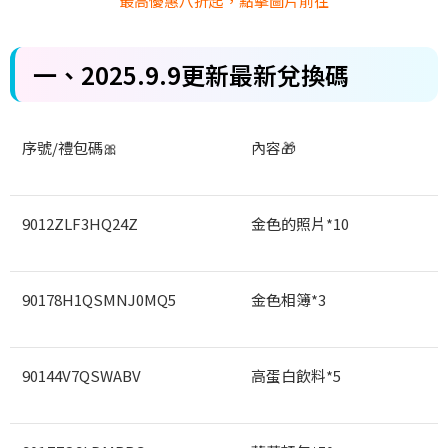
最高優惠八折起，點擊圖片前往
一、2025.9.9
更新最新兌換碼
序號/
禮包碼
🎀
內容
🎁
9012ZLF3HQ24Z
金色的照片*10
90178H1QSMNJ0MQ5
金色相簿*3
90144V7QSWABV
高蛋白飲料*5