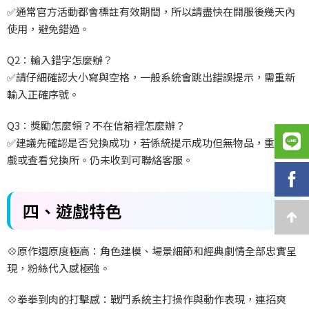
✅
通常官方活動都會標註有效期間，所以請盡快在開服後幾天內
使用，避免錯過。
Q2
：輸入錯字怎麼辦？
✅
請仔細確認大小寫與空格，一般系統會跳出錯誤提示，需重新
輸入正確序號。
Q3
：獎勵怎麼領？不在信箱裡怎麼辦？
✅
建議先確認是否兌換成功，若係統提示成功但無物品，重啟遊
戲或查看兌換所。仍未收到可聯絡客服。
四、遊戲特色
💠
原作還原度極高：角色建模、場景細節和經典劇情全部忠實呈
現，粉絲代入感極強。
💠
拳拳到肉的打擊感：戰鬥系統主打操作與動作表現，連招爽