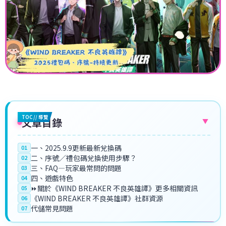
TOC // 導覽
文章目錄
▼
一、2025.9.9更新最新兌換碼
01
二、序號／禮包碼兌換使用步驟？
02
三、FAQ—玩家最常問的問題
03
四、遊戲特色
04
⏩關於《WIND BREAKER 不良英雄譚》更多相關資訊
05
《WIND BREAKER 不良英雄譚》社群資源
06
代儲常見問題
07