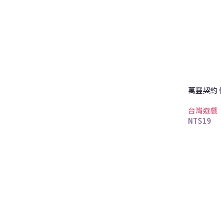
萬靈契約 
台灣遊戲
NT$
19