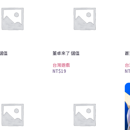
儲值
董卓來了 儲值
蒼
台灣遊戲
台
NT$
19
N