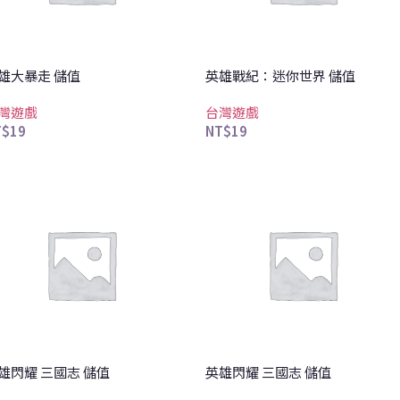
雄大暴走 儲值
英雄戰紀：迷你世界 儲值
灣遊戲
台灣遊戲
T$
19
NT$
19
雄閃耀 三國志 儲值
英雄閃耀 三國志 儲值