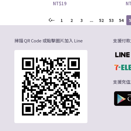
NT$
19
N
←
1
2
3
...
52
53
54
掃描 QR Code 或點擊圖片加入 Line
支援付款
支援充值