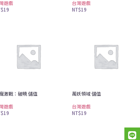
灣遊戲
台灣遊戲
T$
19
NT$
19
寵激戰：破曉 儲值
萬妖領域 儲值
灣遊戲
台灣遊戲
T$
19
NT$
19