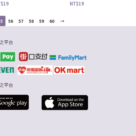
T$
19
NT$
19
55
56
57
58
59
60
→
之平台
之平台
Line 客服連結