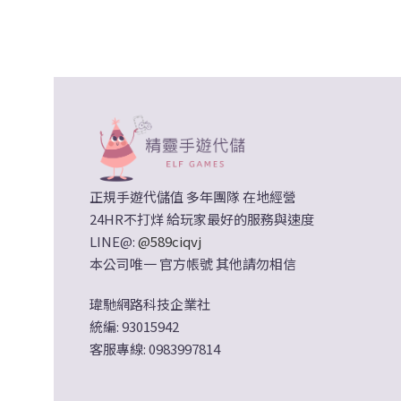
正規手遊代儲值 多年團隊 在地經營
24HR不打烊 給玩家最好的服務與速度
LINE@:
@589ciqvj
本公司唯一 官方帳號 其他請勿相信
瑋馳網路科技企業社
統編: 93015942
客服專線: 0983997814