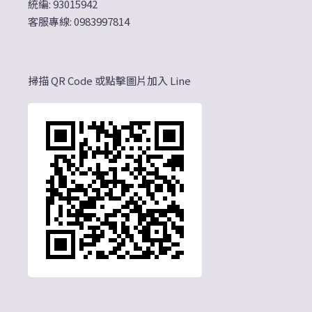
統編: 93015942
客服專線: 0983997814
掃描 QR Code 或點擊圖片加入 Line