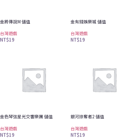
金將傳說M 儲值
金有錢娛樂城 儲值
台灣遊戲
台灣遊戲
NT$
19
NT$
19
金色琴弦星光交響樂團 儲值
銀河掠奪者2 儲值
台灣遊戲
台灣遊戲
NT$
19
NT$
19