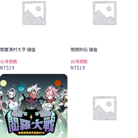
閒置漁村大亨 儲值
閒遊劍仙 儲值
台灣遊戲
台灣遊戲
NT$
19
NT$
19