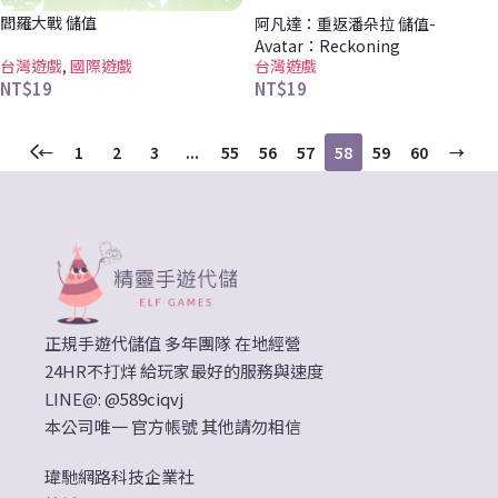
閻羅大戰 儲值
阿凡達：重返潘朵拉 儲值-
Avatar：Reckoning
台灣遊戲
,
國際遊戲
台灣遊戲
NT$
19
NT$
19
←
1
2
3
...
55
56
57
58
59
60
→
正規手遊代儲值 多年團隊 在地經營
24HR不打烊 給玩家最好的服務與速度
LINE@:
@589ciqvj
本公司唯一 官方帳號 其他請勿相信
瑋馳網路科技企業社